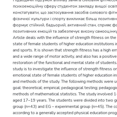
Підводячи підсумок впливу занять силовим фітнесо
психоемоційну сферу студенток закладу вищої осві
констатувати, що застосування засобів силового фітн
фізичної культури і спорту викликає більш позитивні
формує стійкий, бадьорий, активний стан, сприяє 
позитивних емоцій та забезпечує високу самооцінку
Аrticle deals with the influence of strength fitness on t
state of female students of higher education institutions i
and sports. It is shown that strength fitness has a high 
and a wide range of motor activity, and also has a positiv
restoration of the functional and mental state of students
study is to investigate the influence of strength fitness 
emotional state of female students of higher education ins
and methods of the study. The following methods were us
goal: theoretical; empirical; pedagogical testing; pedagogi
methods of mathematical statistics. The study involved 1
aged 17–19 years. The students were divided into two gr
group (n=43) and EG – experimental group (n=45). The co
according to a generally accepted physical education pro