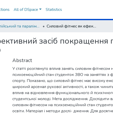
ctions
All of DSpace
Statistics
Олімпійський та паралімпійський спорт
Силовий фітнес як ефективний засіб покращення психоємоційного стану здобувачів ЗВО
фективний засіб покращення 
О
Abstract
У статті розглянуто вплив занять силовим фітнесом 
психоемоційний стан студенток ЗВО на заняттях з ф
спорту. Показано, що силовий фітнес має високу ем
широкий арсенал рухової активності, а також чини
вплив на відновлення функціонального й психічног
студентської молоді. Мета дослідження. Дослідити в
силовим фітнесом на психоемоційний стан студенто
освіти. Матеріал і методи дослі- дження. Для досягн