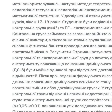
мети використовувались наступні методи: теоретичні
педагогічне тестування; педагогічний експеримент;
математичної статистики. У дослідженні взяли участ
курсів, віком 17–19 років. Студентки були поділені н
контрольна група (n=43) та ЕГ – експериментальна г
Контрольна група займалася за загальноприйнятою
фізичної культури, а експериментальна група займа-
силовим фітнесом. Заняття проводилися два рази н
протягом 8 місяців. Результати. Отримані результат
контрольної та експериментальної груп до початку
експерименту показали,що показники домінуючого 
(ДС–8) були майже однакові, при відсутності достов
відмінностей. Після про- ведення формуючого експ
динаміки показників домінуючого психічного стану
позитивні зміни в обох досліджуваних групах. У ст
контрольної групи відмічені незначні недостовірні (
студенток експериментальної групи спостерігалося і
(р<0,05–<0,01) покращення усіх досліджуваних пок