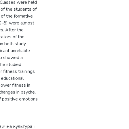
. Classes were held
 of the students of
 of the formative
DS-8) were almost
es. After the
cators of the
in both study
icant unreliable
up showed a
the studied
 fitness trainings
 educational
power fitness in
changes in psyche,
of positive emotions
зична культура і