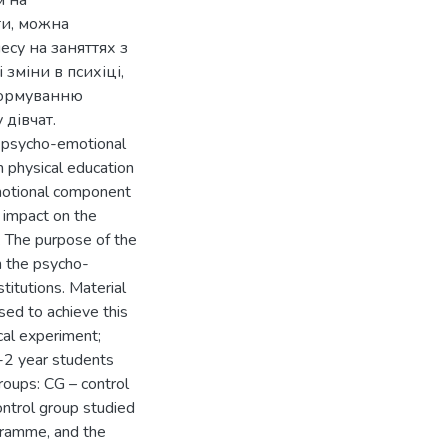
м на
ти, можна
есу на заняттях з
 зміни в психіці,
формуванню
 дівчат.
he psycho-emotional
n physical education
emotional component
e impact on the
. The purpose of the
on the psycho-
titutions. Material
ed to achieve this
cal experiment;
-2 year students
oups: CG – control
ntrol group studied
gramme, and the