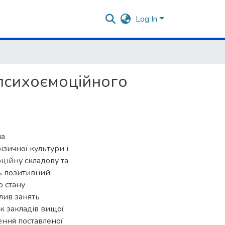
Log In
психоємоційного
на
ізичної культури і
оційну складову та
ть позитивний
о стану
лив занять
к закладів вищої
ення поставленої