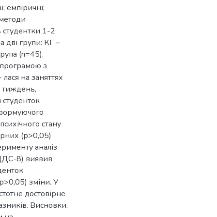
; емпіричні;
 методи
ь студентки 1-2
а дві групи: КГ –
рупа (n=45).
 програмою з
 лася на заняттях
а тиждень,
и студенток
 формуючого
психічного стану
ірних (р>0,05)
ерименту аналіз
 (ДС-8) виявив
уденток
р>0,05) зміни. У
стотне достовірне
азників. Висновки.