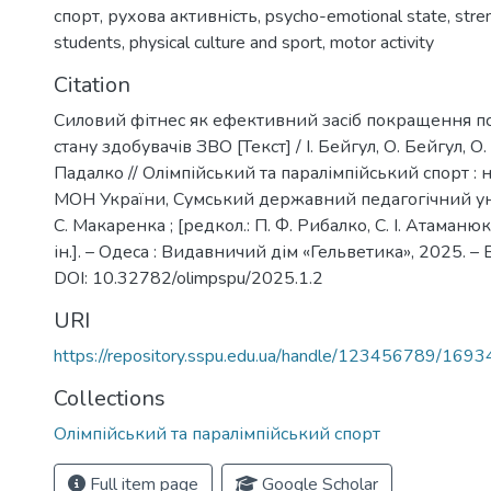
спорт
,
рухова активність
,
psycho-emotional state
,
stre
students
,
physical culture and sport
,
motor activity
Citation
Силовий фітнес як ефективний засіб покращення п
стану здобувачів ЗВО [Текст] / І. Бейгул, О. Бейгул, О.
Падалко // Олімпійський та паралімпійський спорт :
МОН України, Сумський державний педагогічний уні
С. Макаренка ; [редкол.: П. Ф. Рибалко, С. І. Атаманюк
ін.]. – Одеса : Видавничий дім «Гельветика», 2025. – В
DOI: 10.32782/olimpspu/2025.1.2
URI
https://repository.sspu.edu.ua/handle/123456789/1693
Collections
Олімпійський та паралімпійський спорт
Full item page
Google Scholar