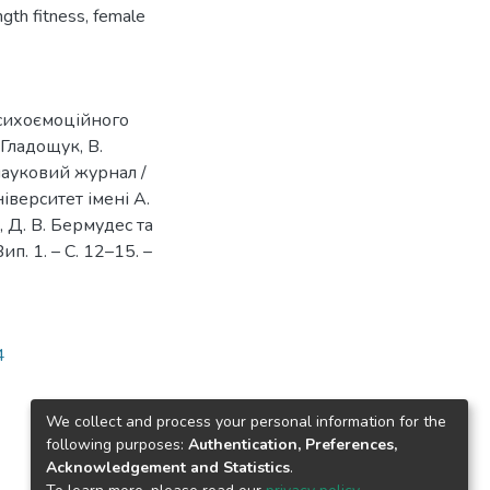
ngth fitness
,
female
сихоємоційного
 Гладощук, В.
 науковий журнал /
верситет імені А.
, Д. В. Бермудес та
ип. 1. – С. 12–15. –
4
We collect and process your personal information for the
following purposes:
Authentication, Preferences,
Acknowledgement and Statistics
.