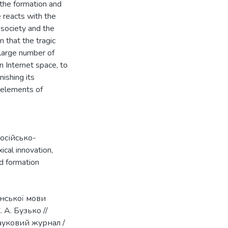
the formation and
 reacts with the
society and the
n that the tragic
 large number of
 Internet space, to
nishing its
 elements of
осійсько-
xical innovation
,
d formation
їнської мови
 А. Бузько //
науковий журнал /