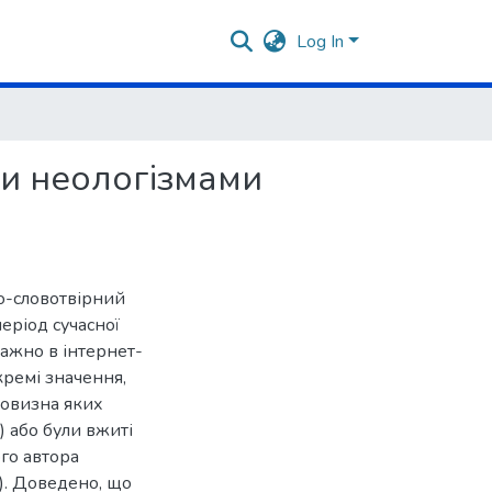
Log In
ви неологізмами
но-словотвірний
період сучасної
ажно в інтернет-
кремі значення,
 новизна яких
 або були вжиті
ого автора
и). Доведено, що