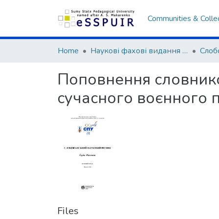
Communities & Colle
Home
Наукові фахові видання СумДПУ
Поповнення словнико
сучасного воєнного 
Files