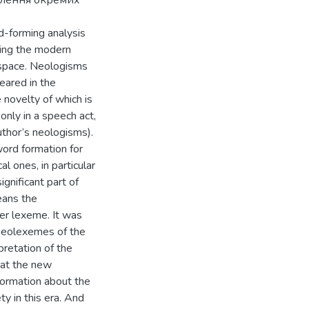
влення окремих
rd-forming analysis
ring the modern
t space. Neologisms
eared in the
novelty of which is
nly in a speech act,
author’s neologisms).
ord formation for
 ones, in particular
ignificant part of
eans the
er lexeme. It was
 neolexemes of the
retation of the
hat the new
nformation about the
ety in this era. And