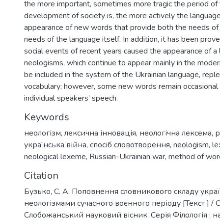
the more important, sometimes more tragic the period of 
development of society is, the more actively the language
appearance of new words that provide both the needs of 
needs of the language itself. In addition, it has been prove
social events of recent years caused the appearance of a
neologisms, which continue to appear mainly in the modern
be included in the system of the Ukrainian language, reple
vocabulary; however, some new words remain occasional
individual speakers’ speech.
Keywords
неологізм
,
лексична інновація
,
неологічна лексема
,
р
українська війна
,
спосіб словотворення
,
neologism
,
le
neological lexeme
,
Russian-Ukrainian war
,
method of wor
Citation
Бузько, С. А. Поповнення словникового складу укра
неологізмами сучасного воєнного періоду [Текст ] / С.
Слобожанський науковий вісник. Серія Філологія : 