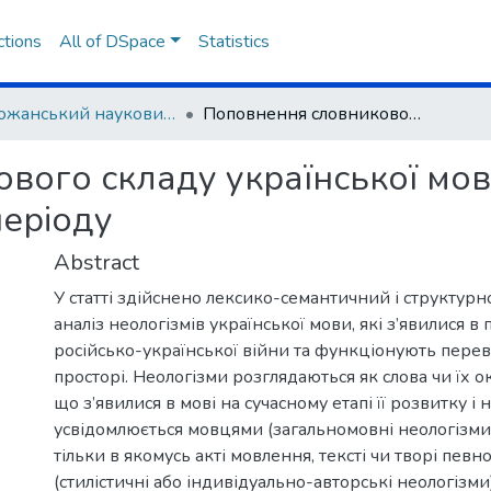
ctions
All of DSpace
Statistics
Слобожанський науковий вісник. Серія Філологія
Поповнення словникового складу української мови неологізмами сучасного воєнного періоду
вого складу української мо
періоду
Abstract
У статті здійснено лексико-семантичний і структур
аналіз неологізмів української мови, які з’явилися в 
російсько-української війни та функціонують перев
просторі. Неологізми розглядаються як слова чи їх о
що з’явилися в мові на сучасному етапі її розвитку і
усвідомлюється мовцями (загальномовні неологізми)
тільки в якомусь акті мовлення, тексті чи творі певн
(стилістичні або індивідуально-авторські неологізм