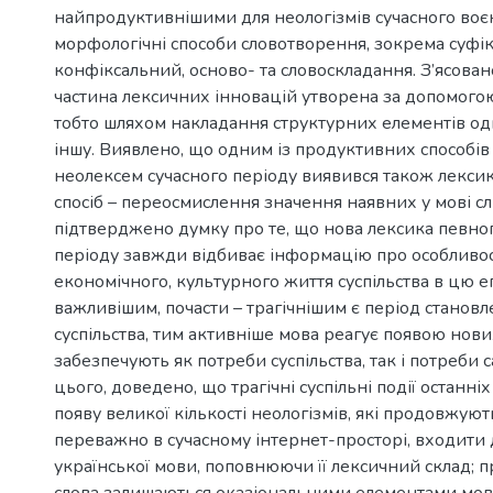
найпродуктивнішими для неологізмів сучасного воє
морфологічні способи словотворення, зокрема суфі
конфіксальний, осново- та словоскладання. З’ясован
частина лексичних інновацій утворена за допомогою
тобто шляхом накладання структурних елементів одн
іншу. Виявлено, що одним із продуктивних способів
неолексем сучасного періоду виявився також лекс
спосіб – переосмислення значення наявних у мові слів
підтверджено думку про те, що нова лексика певно
періоду завжди відбиває інформацію про особливост
економічного, культурного життя суспільства в цю еп
важливішим, почасти – трагічнішим є період станов
суспільства, тим активніше мова реагує появою нових 
забезпечують як потреби суспільства, так і потреби 
цього, доведено, що трагічні суспільні події останні
появу великої кількості неологізмів, які продовжуют
переважно в сучасному інтернет-просторі, входити 
української мови, поповнюючи її лексичний склад; п