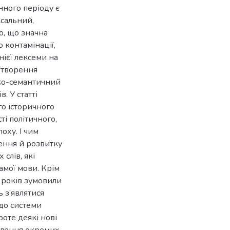
нного періоду є
ксальний,
о, що значна
 контамінації,
ієї лексеми на
 творення
ико-семантичний
. У статті
го історичного
і політичного,
оху. І чим
лення й розвитку
слів, які
самої мови. Крім
х років зумовили
ь з’являтися
до системи
роте деякі нові