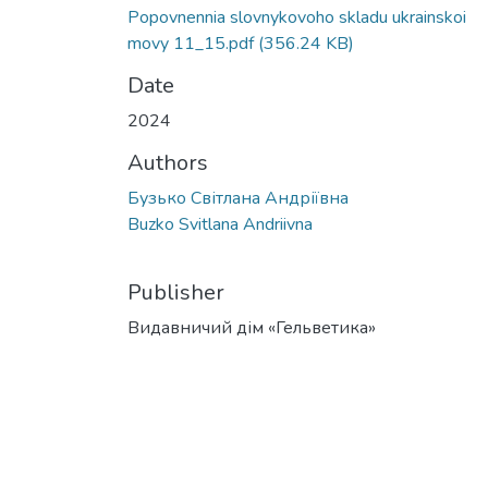
Popovnennia slovnykovoho skladu ukrainskoi
movy 11_15.pdf
(356.24 KB)
Date
2024
Authors
Бузько Світлана Андріївна
Buzko Svitlana Andriivna
Publisher
Видавничий дім «Гельветика»