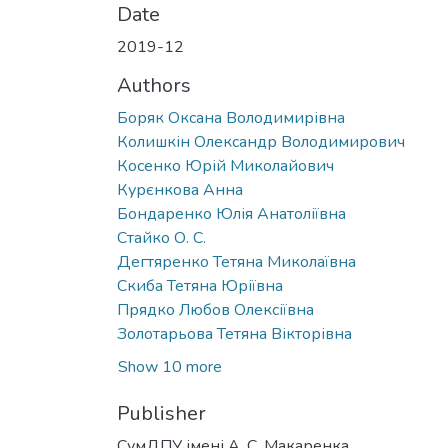
Date
2019-12
Authors
Боряк Оксана Володимирівна
Колишкін Олександр Володимирович
Косенко Юрій Миколайович
Курєнкова Анна
Бондаренко Юлія Анатоліївна
Стайко О. С.
Дегтяренко Тетяна Миколаївна
Скиба Тетяна Юріївна
Прядко Любов Олексіївна
Золотарьова Тетяна Вікторівна
Show 10 more
Publisher
СумДПУ імені А. С. Макаренка