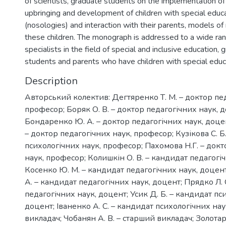
of scientists, graduate students on the implementation of
upbringing and development of children with special educ
(nosologies) and interaction with their parents, models of
these children. The monograph is addressed to a wide rang
specialists in the field of special and inclusive education,
students and parents who have children with special educ
Description
Авторський колектив: Дегтяренко Т. М. – доктор пед
професор; Боряк О. В. – доктор педагогічних наук, 
Бондаренко Ю. А. – доктор педагогічних наук, доцент
– доктор педагогічних наук, професор; Кузікова С. Б
психологічних наук, професор; Пахомова Н.Г. – докт
наук, професор; Колишкін О. В. – кандидат педагогіч
Косенко Ю. М. – кандидат педагогічних наук, доцент
А. – кандидат педагогічних наук, доцент; Прядко Л. 
педагогічних наук, доцент; Усик Д. Б. – кандидат пс
доцент; Іваненко А. С. – кандидат психологічних на
викладач; Чобанян А. В. – старший викладач; Золотарь