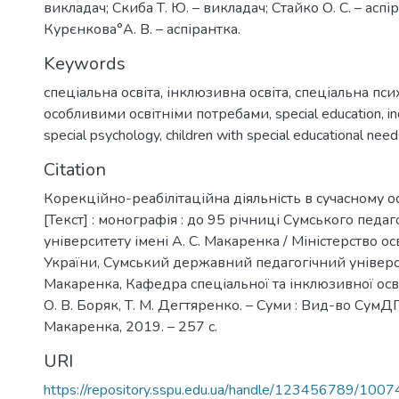
викладач; Скиба Т. Ю. – викладач; Стайко О. С. – аспі
Курєнкова°А. В. – аспірантка.
Keywords
спеціальна освіта
,
інклюзивна освіта
,
спеціальна пси
особливими освітніми потребами
,
special education
,
i
special psychology
,
children with special educational nee
Citation
Корекційно-реабілітаційна діяльність в сучасному о
[Текст] : монографія : до 95 річниці Сумського педаг
університету імені А. С. Макаренка / Міністерство ос
України, Сумський державний педагогічний універси
Макаренка, Кафедра спеціальної та інклюзивної освіти
О. В. Боряк, Т. М. Дегтяренко. – Суми : Вид-во СумДП
Макаренка, 2019. – 257 с.
URI
https://repository.sspu.edu.ua/handle/123456789/1007