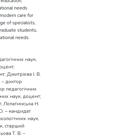
 education,
ational needs
 modern care for
e of specialists,
 graduate students,
ational needs.
агогічних наук,
доцент;
; Дмитрієва І. В.
. – доктор
ор педагогічних
них наук, доцент;
; Лопатинська Н.
О. – кандидат
ихологічних наук,
ук, старший
ова Т. В. –