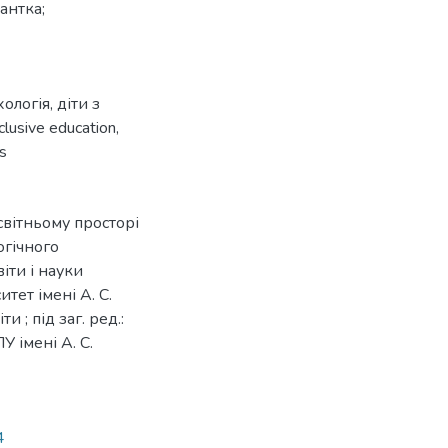
рантка;
хологія
,
діти з
nclusive education
,
ds
світньому просторі
огічного
віти і науки
тет імені А. С.
 ; під заг. ред.:
У імені А. С.
4