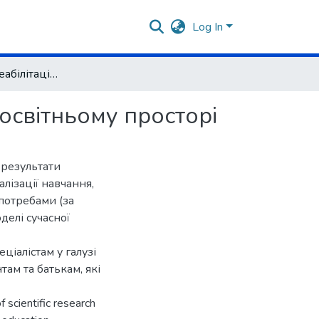
Log In
Корекційно-реабілітаційна діяльність в сучасному освітньому просторі
 освітньому просторі
 результати
лізації навчання,
 потребами (за
делі сучасної
іалістам у галузі
там та батькам, які
 scientific research