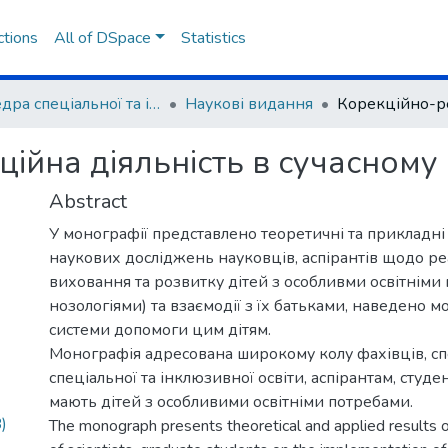
ctions
All of DSpace
Statistics
Кафедра спеціальної та інклюзивної освіти
Наукові видання
ційна діяльність в сучасному
Abstract
У монографії представлено теоретичні та прикладні
наукових досліджень науковців, аспірантів щодо реа
виховання та розвитку дітей з особливми освітніми
нозологіями) та взаємодії з їх батьками, наведено мо
системи допомоги цим дітям.
Монографія адресована широкому колу фахівців, спец
спеціальної та інклюзивної освіти, аспірантам, студен
мають дітей з особливими освітніми потребами.
)
The monograph presents theoretical and applied results of