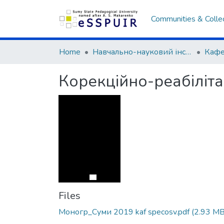
Communities & Colle
Home
Навчально-науковий інститут педагогіки і психології
Корекційно-реабіліта
Files
Моногр_Суми 2019 kaf specosv.pdf
(2.93 MB