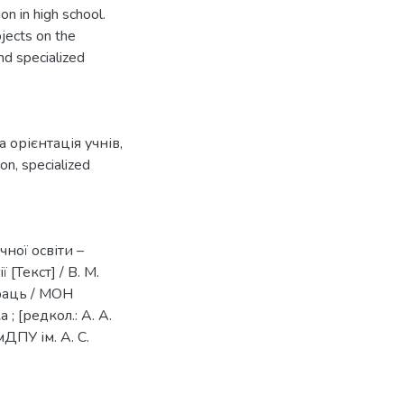
ion in high school.
jects on the
and specialized
 орієнтація учнів
,
ion
,
specialized
ної освіти –
[Текст] / В. М.
праць / МОН
; [редкол.: А. А.
умДПУ ім. А. С.