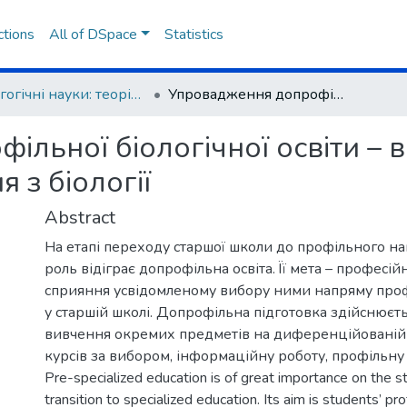
ctions
All of DSpace
Statistics
Педагогічні науки: теорія, історія, інноваційні технології
Упровадження допрофільної біологічної освіти – важлива передумова профільного навчання з біології
ільної біологічної освіти –
 з біології
Abstract
На етапі переходу старшої школи до профільного н
роль відіграє допрофільна освіта. Її мета – професійн
сприяння усвідомленому вибору ними напряму про
у старшій школі. Допрофільна підготовка здійснюєт
вивчення окремих предметів на диференційованій 
курсів за вибором, інформаційну роботу, профільну
Pre-specialized education is of great importance on the s
transition to specialized education. Its aim is students’ pr