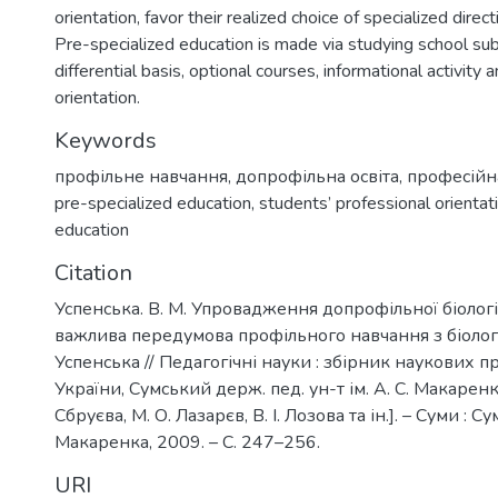
orientation, favor their realized choice of specialized direct
Pre-specialized education is made via studying school sub
differential basis, optional courses, informational activity 
orientation.
Keywords
профільне навчання
,
допрофільна освіта
,
професійна
pre-specialized education
,
students’ professional orientat
education
Citation
Успенська. В. М. Упровадження допрофільної біологіч
важлива передумова профільного навчання з біології 
Успенська // Педагогічні науки : збірник наукових 
України, Сумський держ. пед. ун-т ім. А. С. Макаренка 
Сбруєва, М. О. Лазарєв, В. І. Лозова та ін.]. – Суми : С
Макаренка, 2009. – С. 247–256.
URI