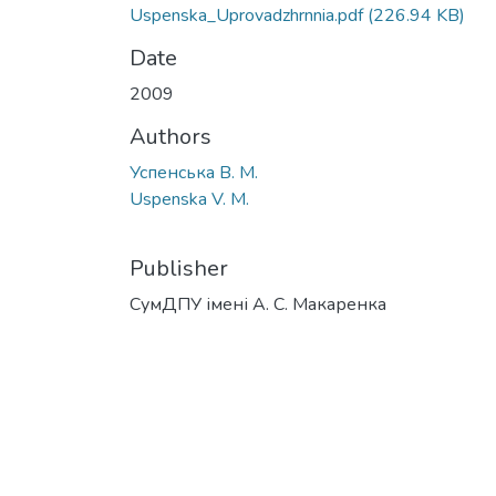
Uspenska_Uprovadzhrnnia.pdf
(226.94 KB)
Date
2009
Authors
Успенська В. М.
Uspenska V. M.
Publisher
СумДПУ імені А. С. Макаренка