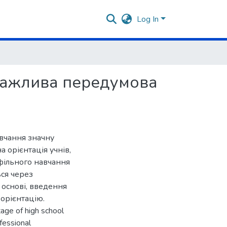
Log In
 важлива передумова
авчання значну
а орієнтація учнів,
фільного навчання
ься через
основі, введення
 орієнтацію.
tage of high school
ofessional