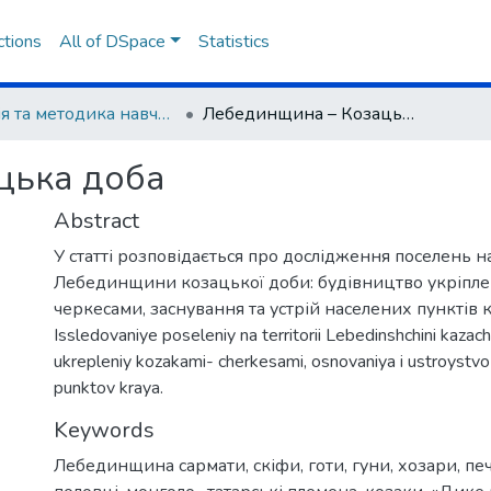
ctions
All of DSpace
Statistics
Теорія та методика навчання суспільних дисциплін
Лебединщина – Козацька доба
цька доба
Abstract
У статті розповідається про дослідження поселень на
Лебединщини козацької доби: будівництво укріпле
черкесами, заснування та устрій населених пунктів 
Issledovaniye poseleniy na territorii Lebedinshchini kazach
ukrepleniy kozakami- cherkesami, osnovaniya i ustroystv
punktov kraya.
Keywords
Лебединщина сармати
,
скіфи
,
готи
,
гуни
,
хозари
,
пе