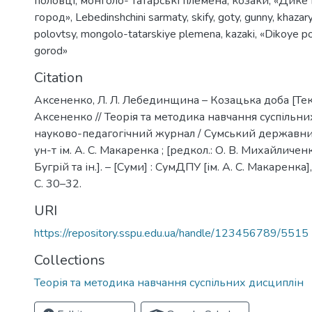
половці
,
монголо- татарські племена
,
козаки
,
«Дике 
город»
,
Lebedinshchini sarmaty
,
skify
,
goty
,
gunny
,
khazar
polovtsy
,
mongolo-tatarskiye plemena
,
kazaki
,
«Dikoye p
gorod»
Citation
Аксененко, Л. Л. Лебединщина – Козацька доба [Текст
Аксененко // Теорія та методика навчання суспільни
науково-педагогічний журнал / Сумський державни
ун-т ім. А. С. Макаренка ; [редкол.: О. В. Михайличенко
Бугрій та ін.]. – [Суми] : СумДПУ [ім. А. С. Макаренка],
С. 30–32.
URI
https://repository.sspu.edu.ua/handle/123456789/5515
Collections
Теорія та методика навчання суспільних дисциплін