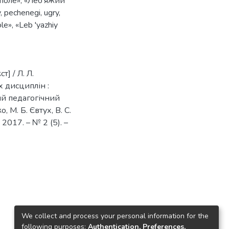
поле»
,
«Леб'яжий
y
,
pechenegi
,
ugry
,
ole»
,
«Leb 'yazhiy
] / Л. Л.
х дисциплін :
й педагогічний
, М. Б. Євтух, В. С.
 2017. – № 2 (5). –
We collect and process your personal information for the
following purposes:
Authentication, Preferences,