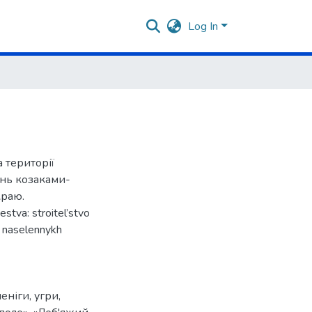
Log In
 території
нь козаками-
краю.
estva: stroitel’stvo
o naselennykh
ченіги
,
угри
,