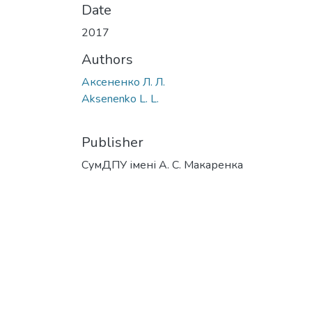
Date
2017
Authors
Аксененко Л. Л.
Aksenenko L. L.
Publisher
СумДПУ імені А. С. Макаренка