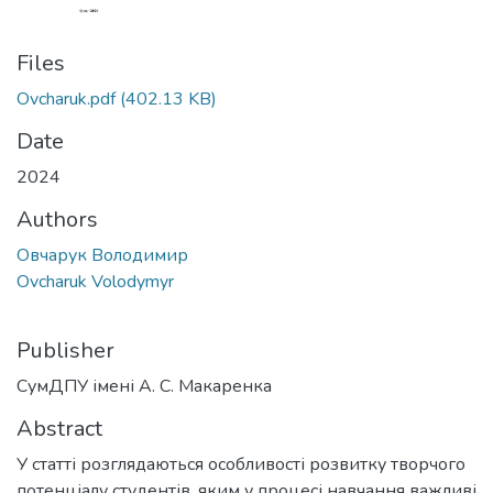
Files
Ovcharuk.pdf
(402.13 KB)
Date
2024
Authors
Овчарук Володимир
Ovcharuk Volodymyr
Publisher
СумДПУ імені А. С. Макаренка
Abstract
У статті розглядаються особливості розвитку творчого
потенціалу студентів, яким у процесі навчання важливі