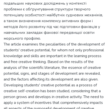
подальших наукових досліджень у контексті
проблеми є обґрунтування структури творчого
потенціалу особистості майбутніх суднових механіків,
а також визначення комплексу активних форм і
методів його розвитку під час підготовки фахівців у
навчальних закладах фахової передвищої освіти
морського профілю.
The article examines the peculiarities of the development of
students' creative potential, for whom not only professional
knowledge and skills are important in the learning process
and free creative thinking. Based on the results of the
analysis of the scientific literature, the essence of creative
potential, signs, and stages of development are revealed,
and the factors affecting its development are also given.
Developing students' creative potential as a process of
creative self-creation has been studied, considering that a
person grows and develops in creative activity. The need to
apply a system of incentives that comprehensively impacts
all aspects of the purposeful development of creative