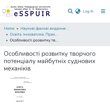
(current)
Log In
Communities
Home
Наукові фахові видання СумДПУ
&
Освіта. Інноватика. Практика
Collections
Особливості розвитку творчого потенціалу майбутніх суднових механіків
All of DSpace
Особливості розвитку творчого
потенціалу майбутніх суднових
Statistics
механіків