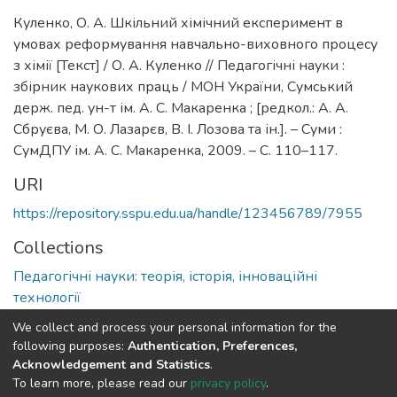
Куленко, О. А. Шкільний хімічний експеримент в
умовах реформування навчально-виховного процесу
з хімії [Текст] / О. А. Куленко // Педагогічні науки :
збірник наукових праць / МОН України, Сумський
держ. пед. ун-т ім. А. С. Макаренка ; [редкол.: А. А.
Сбруєва, М. О. Лазарєв, В. І. Лозова та ін.]. – Суми :
СумДПУ ім. А. С. Макаренка, 2009. – С. 110–117.
URI
https://repository.sspu.edu.ua/handle/123456789/7955
Collections
Педагогічні науки: теорія, історія, інноваційні
технології
We collect and process your personal information for the
Full item page
Google Scholar
following purposes:
Authentication, Preferences,
Acknowledgement and Statistics
.
To learn more, please read our
privacy policy
.
DSpace software and SSPU named after A.S. Makarenko