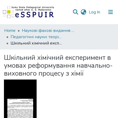
(current)
Log In
Communities
Home
Наукові фахові видання СумДПУ
&
Педагогічні науки: теорія, історія, інноваційні технології
Collections
Шкільний хімічний експеримент в умовах реформування навчально-виховного процесу з хімії
All of DSpace
Шкільний хімічний експеримент в
умовах реформування навчально-
Statistics
виховного процесу з хімії