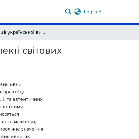
Log In
Традиції української вишивки у дизайні одягу в аспекті світових тенденцій
екті світових
й вишивки
н-практиці
цій та автентичних
оманітними
носяться
рактні малюнки,
мволічне значення
 вишивки, як