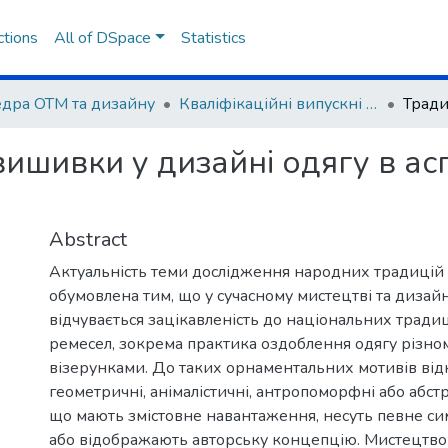
ctions
All of DSpace
Statistics
дра ОТМ та дизайну
Кваліфікаційні випускні роботи здобувачів вищої освіти
вишивки у дизайні одягу в асп
Abstract
Актуальність теми дослідження народних традиці
обумовлена тим, що у сучасному мистецтві та дизай
відчувається зацікавленість до національних тради
ремесел, зокрема практика оздоблення одягу різн
візерунками. До таких орнаментальних мотивів від
геометричні, анімалістичні, антропоморфні або абст
що мають змістовне навантаження, несуть певне си
або відображають авторську концепцію. Мистецтво