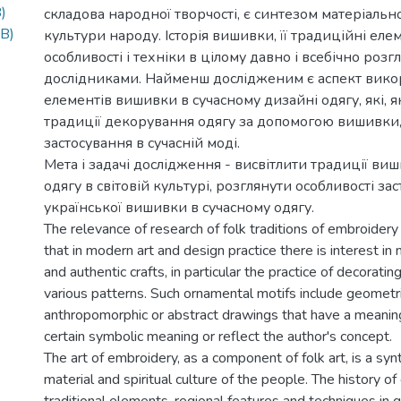
)
складова народної творчості, є синтезом матеріально
B)
культури народу. Історія вишивки, її традиційні еле
особливості і техніки в цілому давно і всебічно роз
дослідниками. Найменш дослідженим є аспект вико
елементів вишивки в сучасному дизайні одягу, які, 
традиції декорування одягу за допомогою вишивки,
застосування в сучасній моді.
Мета і задачі дослідження - висвітлити традиції ви
одягу в світовій культурі, розглянути особливості за
української вишивки в сучасному одягу.
The relevance of research of folk traditions of embroidery 
that in modern art and design practice there is interest in n
and authentic crafts, in particular the practice of decoratin
various patterns. Such ornamental motifs include geometric
anthropomorphic or abstract drawings that have a meaning
certain symbolic meaning or reflect the author's concept.
The art of embroidery, as a component of folk art, is a syn
material and spiritual culture of the people. The history of