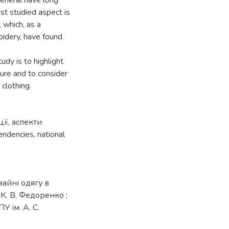
general have long
st studied aspect is
 which, as a
roidery, have found
udy is to highlight
ture and to consider
clothing.
ії
,
аспекти
endencies
,
national
зайні одягу в
 К. В. Федоренко ;
 ім. А. С.