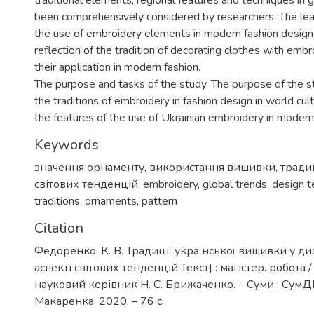
traditional elements, regional features and techniques in 
been comprehensively considered by researchers. The lea
the use of embroidery elements in modern fashion design,
reflection of the tradition of decorating clothes with emb
their application in modern fashion.
The purpose and tasks of the study. The purpose of the st
the traditions of embroidery in fashion design in world cul
the features of the use of Ukrainian embroidery in modern 
Keywords
значення орнаменту
,
використання вишивки
,
традиц
світових тенденцій
,
embroidery
,
global trends
,
design t
traditions
,
ornaments
,
pattern
Citation
Федоренко, К. В. Традиції української вишивки у ди
аспекті світових тенденцій Текст] : магістер. робота /
науковий керівник Н. С. Брижаченко. – Суми : СумДПУ
Макаренка, 2020. – 76 с.