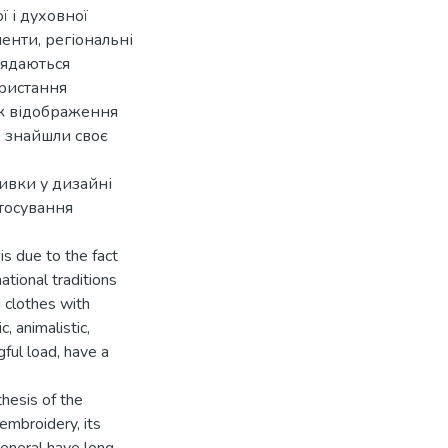
ї і духовної
менти, регіональні
глядаються
ристання
як відображення
 знайшли своє
шивки у дизайні
стосування
is due to the fact
ational traditions
g clothes with
, animalistic,
ful load, have a
thesis of the
 embroidery, its