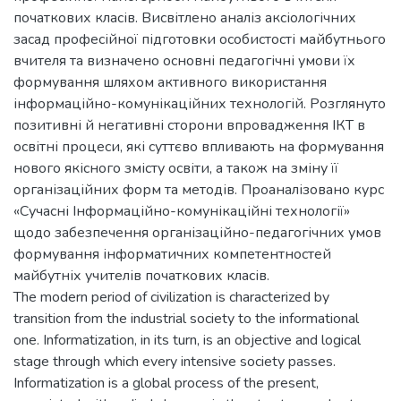
початкових класів. Висвітлено аналіз аксіологічних
засад професійної підготовки особистості майбутнього
вчителя та визначено основні педагогічні умови їх
формування шляхом активного використання
інформаційно-комунікаційних технологій. Розглянуто
позитивні й негативні сторони впровадження ІКТ в
освітні процеси, які суттєво впливають на формування
нового якісного змісту освіти, а також на зміну її
організаційних форм та методів. Проаналізовано курс
«Сучасні Інформаційно-комунікаційні технології»
щодо забезпечення організаційно-педагогічних умов
формування інформатичних компетентностей
майбутніх учителів початкових класів.
The modern period of civilization is characterized by
transition from the industrial society to the informational
one. Informatization, in its turn, is an objective and logical
stage through which every intensive society passes.
Informatization is a global process of the present,