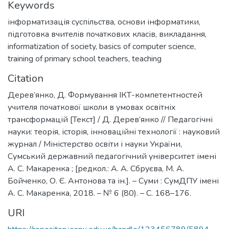
Keywords
інформатизація суспільства
,
основи інформатики
,
підготовка вчителів початкових класів
,
викладання
,
informatization of society
,
basics of computer science
,
training of primary school teachers
,
teaching
Citation
Дерев’янко, Д. Формування ІКТ-компетентностей
учителя початкової школи в умовах освітніх
трансформацій [Текст] / Д. Дерев’янко // Педагогічні
науки: теорія, історія, інноваційні технології : науковий
журнал / Міністерство освіти і науки України,
Сумський державний педагогічний університет імені
А. С. Макаренка ; [редкол.: А. А. Сбруєва, М. А.
Бойченко, О. Є. Антонова та ін.]. – Суми : СумДПУ імені
А. С. Макаренка, 2018. – № 6 (80). – С. 168–176.
URI