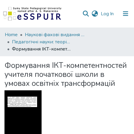
(current)
Log In
Communities
Home
Наукові фахові видання СумДПУ
&
Педагогічні науки: теорія, історія, інноваційні технології
Collections
Формування ІКТ-компетентностей учителя початкової школи в умовах освітніх трансформацій
All of DSpace
Формування ІКТ-компетентностей
учителя початкової школи в
Statistics
умовах освітніх трансформацій