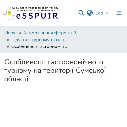
(current)
Log In
Communities
Home
Матеріали конференцій, семінарів, читань
&
Індустрія туризму та гостинності: досвід, проблеми, перспективи
Collections
Особливості гастрономічного туризму на території Сумської області
All of DSpace
Особливості гастрономічного
туризму на території Сумської
Statistics
області