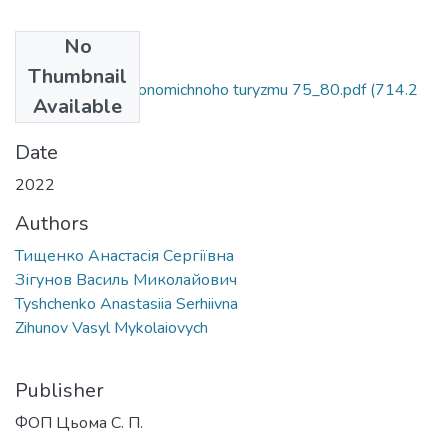
No
Files
Thumbnail
Osoblyvosti hastronomichnoho turyzmu 75_80.pdf
(714.2
Available
KB)
Date
2022
Authors
Тищенко Анастасія Сергіївна
Зігунов Василь Миколайович
Tyshchenko Anastasiia Serhiivna
Zihunov Vasyl Mykolaiovych
Publisher
ФОП Цьома С. П.