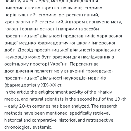
початку ХХ ст. Серед методів дослідження
використано: конкретно-пошукові; історико-
порівняльний; історико-ретроспективний,
хронологічний; системний. Автором визначено мету,
головні ознаки, основні напрями та засоби
просвітницької діяльності представників харківської
вищої медико-фармацевтичної школи імперської
доби. Досвід просвітницької діяльності харківських
науковців може бути зразком для наслідування в
освітньому просторі України. Перспектива
дослідження полягатиме у вивченні громадсько-
просвітницької діяльності науковців-медиків
(фармацевтів) у ХІХ–ХХ ст.
In the article the enlightenment activity of the Kharkiv
medical and natural scientists in the second half of the 19-th
– early 20-th centuries has been analyzed. The research
methods have been mentioned: specifically retrieval,
historical and comparative, historical and retrospective,
chronological, systemic.