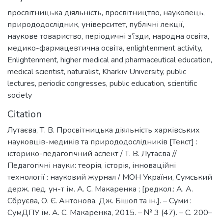
просвітницька діяльність
,
просвітництво
,
науковець
,
природодослідник
,
університет
,
публічні лекції
,
наукове товариство
,
періодичні з’їзди
,
народна освіта
,
медико-фармацевтична освіта
,
enlightenment activity
,
Еnlightenment
,
higher medical and pharmaceutical education
,
medical scientist
,
naturalist
,
Kharkіv University
,
public
lectures
,
periodic congresses
,
public education
,
scientific
society
Citation
Лутаєва, Т. В. Просвітницька діяльність харківських
науковців-медиків та природодослідників [Текст] :
історико-педагогічний аспект / Т. В. Лутаєва //
Педагогічні науки: теорія, історія, інноваційні
технології : науковий журнал / МОН України, Сумський
держ. пед. ун-т ім. А. С. Макаренка ; [редкол.: А. А.
Сбруєва, О. Є. Антонова, Дж. Бішоп та ін.]. – Суми :
СумДПУ ім. А. С. Макаренка, 2015. – № 3 (47). – С. 200–