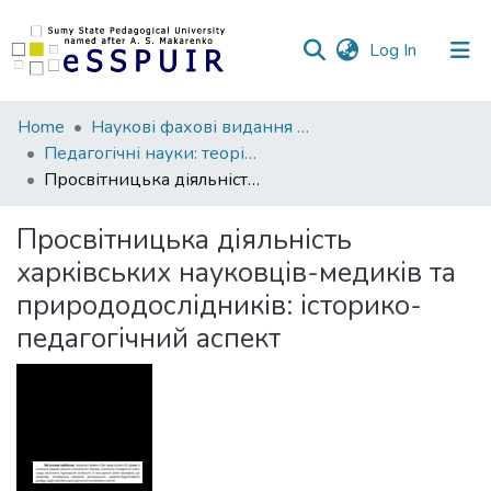
(current)
Log In
Communities
Home
Наукові фахові видання СумДПУ
&
Педагогічні науки: теорія, історія, інноваційні технології
Collections
Просвітницька діяльність харківських науковців-медиків та природодослідників: історико-педагогічний аспект
All of DSpace
Просвітницька діяльність
харківських науковців-медиків та
Statistics
природодослідників: історико-
педагогічний аспект