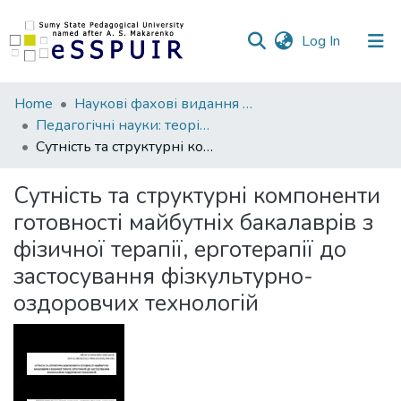
(current)
Log In
Communities
Home
Наукові фахові видання СумДПУ
&
Педагогічні науки: теорія, історія, інноваційні технології
Collections
Сутність та структурні компоненти готовності майбутніх бакалаврів з фізичної терапії, ерготерапії до застосування фізкультурно-оздоровчих технологій
All of DSpace
Сутність та структурні компоненти
готовності майбутніх бакалаврів з
Statistics
фізичної терапії, ерготерапії до
застосування фізкультурно-
оздоровчих технологій