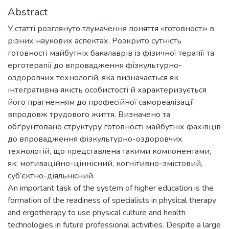
Abstract
У статті розглянуто тлумачення поняття «готовності» в
різних наукових аспектах. Розкрито сутність
готовності майбутніх бакалаврів із фізичної терапії та
ерготерапії до впровадження фізкультурно-
оздоровчих технологій, яка визначається як
інтегративна якість особистості й характеризується
його прагненням до професійної самореалізації
впродовж трудового життя. Визначено та
обґрунтовано структуру готовності майбутніх фахівців
до впровадження фізкультурно-оздоровчих
технологій, що представлена такими компонентами,
як: мотиваційно-ціннісний, когнітивно-змістовий,
суб’єктно-діяльнісний.
An important task of the system of higher education is the
formation of the readiness of specialists in physical therapy
and ergotherapy to use physical culture and health
technologies in future professional activities. Despite a large