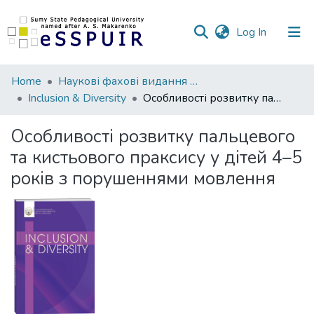
(current)
Log In
Communities
Home
Наукові фахові видання СумДПУ
&
Inclusion & Diversity
Особливості розвитку пальцевого та кистьового праксису у дітей 4–5 років з порушеннями мовлення
Collections
Особливості розвитку пальцевого
All of DSpace
та кистьового праксису у дітей 4–5
років з порушеннями мовлення
Statistics