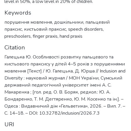
level in 50%, a low level in 20% of children.
Keywords
порушення мовлення
,
дошкільники
,
пальцевий
праксис
,
кистьовий праксис
,
speech disorders
,
preschoolers
,
finger praxis
,
hand praxis
Citation
Галецька Ю. Особливості розвитку пальцевого та
кистьового праксису у дітей 4–5 років з порушеннями
мовлення [Текст] / Ю. Галецька, Д. Юрша // Inclusion and
Diversity : науковий журнал / МОН України, Сумський
державний педагогічний університет імені А. С.
Макаренка ; [гол. ред. О. В. Боряк, редкол.: Ю. А.
Бондаренко, Т. М. Дегтяренко, Ю. М. Косенко та ін.]. –
Одеса : Видавничий дім «Гельветика», 2026. – Вип. 7. –
С. 14–18. – DOI: 10.32782/inclusion/2026.7.3
URI