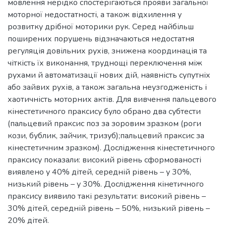
мовлення нерідко спостерігаються прояви загальної
моторної недостатності, а також відхилення у
розвитку дрібної моторики рук. Серед найбільш
поширених порушень відзначаються недостатня
регуляція довільних рухів, знижена координація та
чіткість їх виконання, труднощі переключення між
рухами й автоматизації нових дій, наявність супутніх
або зайвих рухів, а також загальна неузгодженість і
хаотичність моторних актів. Для вивчення пальцевого
кінестетичного праксису було обрано два субтести
(пальцевий праксис поз за зоровим зразком (роги
кози, бублик, зайчик, тризуб);пальцевий праксис за
кінестетичним зразком). Дослідження кінестетичного
праксису показали: високий рівень сформованості
виявлено у 40% дітей, середній рівень – у 30%,
низький рівень – у 30%. Дослідження кінетичного
праксису виявило такі результати: високий рівень –
30% дітей, середній рівень – 50%, низький рівень –
20% дітей.