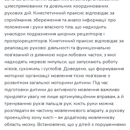
цілеспрямованих та довільних координованих
рухових дій. Кінестетичний праксис відповідає за
сприймання, збереження та аналіз інформації про
положення і рухи власного тіла, що надходить
унаслідок подразнення шкірних рецепторів і
пропріорецепторів. Кінетичний праксис відповідає за
реалізацію рухової діяльності та функціонально
пов’язаний із ділянкою кори лобових часток, з якої
надходять нервові імпульси, що запускають роботу
м’язів, сухожиль і суглобів. Доведено, що формування
моторної організації мовлення тісно пов’язане з
розвитком загальної моторики дитини. Під час
підготовки дитини до активного мовлення важливо
приділяти увагу не лише артикуляційним вправам, а й
тренуванню рухів пальців рук; кисть руки можна
розглядати як частину мовленнєвого апарату, а рухову
проекційну зону кисті – як додаткову мовленнєву
область мозку. Встановлено, що у дітей з порушеннями