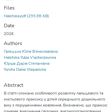
Files
Haletska.pdf
(295.98 KB)
Date
2026
Authors
Галецька Юлія В’ячеславівна
Haletska Yuliia V’iacheslavivna
Юрша Дарія Степанівна
Yursha Dariia Stepanivna
Abstract
В статті описано особливості розвитку пальцевого та
кистьового праксису у дітей середнього дошкільного
віку з порушеннями мовлення. Визначено, що праксис
означає виконання свідомих, високоорганізованих,