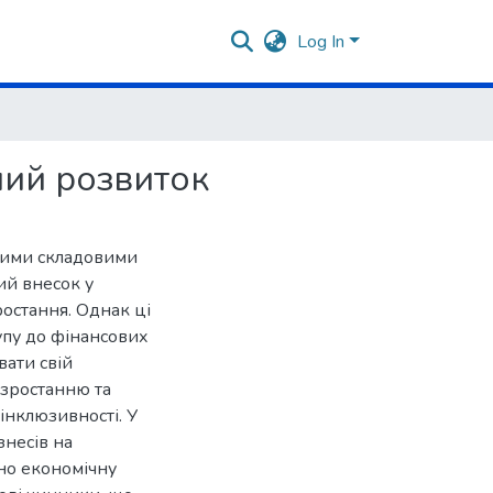
Log In
ний розвиток
нними складовими
ий внесок у
ростання. Однак ці
упу до фінансових
вати свій
 зростанню та
інклюзивності. У
знесів на
но економічну