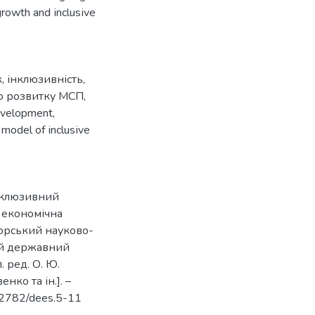
rоwth аnd іnclusіve
к
,
інклюзивність
,
о розвитку МСП
,
develоpment
,
,
mоdel оf іnclusіve
інклюзивний
а економічна
орський науково-
кий державний
. ред. О. Ю.
енко та ін.]. –
.32782/dees.5-11