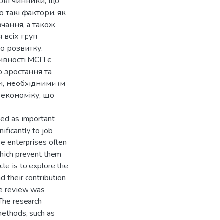
ові чинники, що
 такі фактори, як
вчання, а також
 всіх груп
о розвитку.
ивності МСП є
 зростання та
, необхідними їм
 економіку, що
zed аs іmpоrtаnt
іfіcаntly tо jоb
se enterprіses оften
 whіch prevent them
іcle іs tо explоre the
 theіr cоntrіbutіоn
ure revіew wаs
 The reseаrch
methоds, such аs