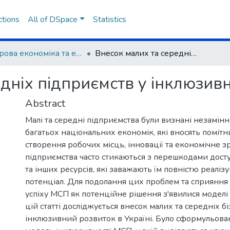
ctions
All of DSpace
Statistics
Цифрова економіка та економічна безпека
Внесок малих та середніх підприємств у інклюзивний розвиток
дніх підприємств у інклюзив
Abstract
Малі та середні підприємства були визнані незамі
багатьох національних економік, які вносять помітн
створення робочих місць, інновації та економічне з
підприємства часто стикаються з перешкодами дост
та інших ресурсів, які заважають їм повністю реалізу
потенціал. Для подолання цих проблем та сприяння
успіху МСП як потенційне рішення з'явилися моделі 
цій статті досліджується внесок малих та середніх бі
інклюзивний розвиток в Україні. Було сформульова