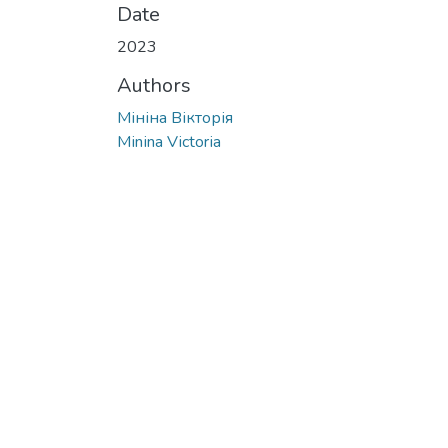
Date
2023
Authors
Мініна Вікторія
Mіnіnа Vіctоrіа