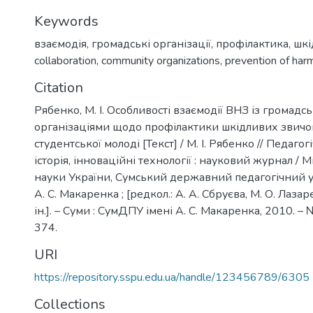
Keywords
взаємодія
,
громадські організації
,
профілактика
,
шкі
collaboration
,
community organizations
,
prevention of harm
Citation
Рябенко, М. І. Особливості взаємодії ВНЗ із громадс
організаціями щодо профілактики шкідливих звичо
студентської молоді [Текст] / М. І. Рябенко // Педагогі
історія, інноваційні технології : науковий журнал / Мі
науки України, Сумський державний педагогічний у
А. С. Макаренка ; [редкол.: А. А. Сбруєва, М. О. Лазарев
ін.]. – Суми : СумДПУ імені А. С. Макаренка, 2010. – №
374.
URI
https://repository.sspu.edu.ua/handle/123456789/6305
Collections