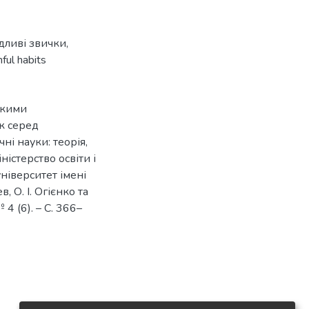
дливі звички
,
ful habits
ькими
к серед
чні науки: теорія,
ністерство освіти і
ніверситет імені
, О. І. Огієнко та
 4 (6). – С. 366–