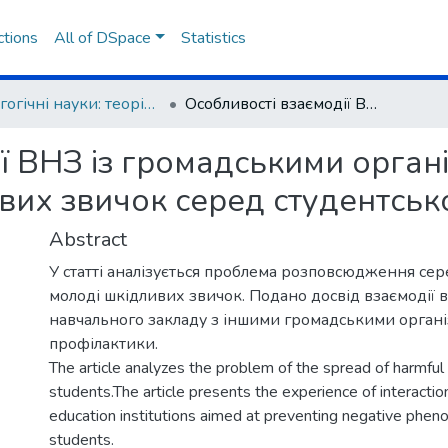
ctions
All of DSpace
Statistics
Педагогічні науки: теорія, історія, інноваційні технології
Особливості взаємодії ВНЗ із громадськими організаціями щодо профілактики шкідливих звичок серед студентської молоді
ї ВНЗ із громадськими орган
вих звичок серед студентськ
Abstract
У статті аналізується проблема розповсюдження сер
молоді шкідливих звичок. Подано досвід взаємодії
навчального закладу з іншими громадськими органі
профілактики.
The article analyzes the problem of the spread of harmfu
students.The article presents the experience of interacti
education institutions aimed at preventing negative ph
students.