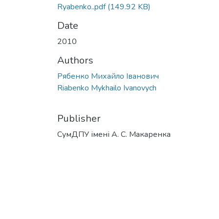
Ryabenko..pdf
(149.92 KB)
Date
2010
Authors
Рябенко Михайло Іванович
Riabenko Mykhailo Ivanovych
Publisher
СумДПУ імені А. С. Макаренка