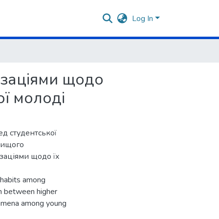
Log In
ізаціями щодо
ої молоді
ед студентської
 вищого
заціями щодо їх
l habits among
on between higher
enomena among young