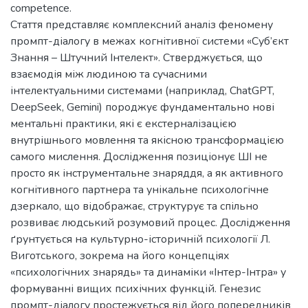
competence.
Стаття представляє комплексний аналіз феномену
промпт-діалогу в межах когнітивної системи «Суб’єкт
Знання – Штучний Інтелект». Стверджується, що
взаємодія між людиною та сучасними
інтелектуальними системами (наприклад, ChatGPT,
DeepSeek, Gemini) породжує фундаментально нові
ментальні практики, які є екстерналізацією
внутрішнього мовлення та якісною трансформацією
самого мислення. Дослідження позиціонує ШІ не
просто як інструментальне знаряддя, а як активного
когнітивного партнера та унікальне психологічне
дзеркало, що відображає, структурує та спільно
розвиває людський розумовий процес. Дослідження
ґрунтується на культурно-історичній психології Л.
Виготського, зокрема на його концепціях
«психологічних знарядь» та динаміки «Інтер-Інтра» у
формуванні вищих психічних функцій. Генезис
промпт-діалогу простежується від його попередників