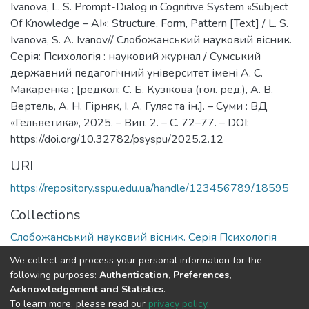
Ivanova, L. S. Prompt-Dialog in Cognitive System «Subject
Of Knowledge – AI»: Structure, Form, Pattern [Text] / L. S.
Ivanova, S. A. Ivanov// Слобожанський науковий вісник.
Серія: Психологія : науковий журнал / Сумський
державний педагогічний університет імені А. С.
Макаренка ; [редкол: С. Б. Кузікова (гол. ред.), А. В.
Вертель, А. Н. Гірняк, І. А. Гуляс та ін.]. – Суми : ВД
«Гельветика», 2025. – Вип. 2. – С. 72–77. – DOI:
https://doi.org/10.32782/psyspu/2025.2.12
URI
https://repository.sspu.edu.ua/handle/123456789/18595
Collections
Слобожанський науковий вісник. Серія Психологія
We collect and process your personal information for the
Full item page
Google Scholar
following purposes:
Authentication, Preferences,
Acknowledgement and Statistics
.
To learn more, please read our
privacy policy
.