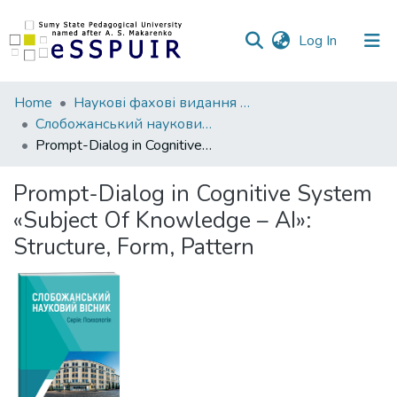
(current)
Log In
Communities
Home
Наукові фахові видання СумДПУ
&
Слобожанський науковий вісник. Серія Психологія
Collections
Prompt-Dialog in Cognitive System «Subject Of Knowledge – AI»: Structure, Form, Pattern
All of DSpace
Prompt-Dialog in Cognitive System
«Subject Of Knowledge – AI»:
Statistics
Structure, Form, Pattern