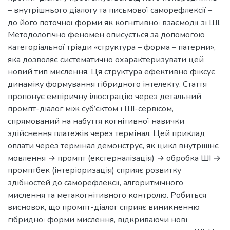
– внутрішнього діалогу та письмової саморефлексії –
до його поточної форми як когнітивної взаємодії зі ШІ.
Методологічно феномен описується за допомогою
категоріальної тріади «структура – форма – патерни»,
яка дозволяє систематично охарактеризувати цей
новий тип мислення. Ця структура ефективно фіксує
динаміку формування гібридного інтелекту. Стаття
пропонує емпіричну ілюстрацію через детальний
промпт-діалог між суб’єктом і ШІ-сервісом,
спрямований на набуття когнітивної навички
здійснення платежів через термінал. Цей приклад
оплати через термінал демонструє, як цикл внутрішнє
мовлення → промпт (екстерналізація) → обробка ШІ →
промптбек (інтеріоризація) сприяє розвитку
здібностей до саморефлексії, алгоритмічного
мислення та метакогнітивного контролю. Робиться
висновок, що промпт-діалог сприяє виникненню
гібридної форми мислення, відкриваючи нові