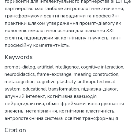
горизонти для інтелектуального партнерства зі ШІ. Це
партнерство має глибоке антропологічне значення,
трансформуючи освітні парадигми та професійні
практики шляхом утвердження промпт-діалогу як
нової епістемологічної основи для пізнання XXI
століття, підвищуючи як когнітивну гнучкість, так і
професійну компетентність.
Keywords
prompt-dialog
,
artificial intelligence
,
cognitive interaction
,
neurodidactics
,
frame-exchange
,
meaning construction
,
metacognition
,
cognitive plasticity
,
anthropotechnical
system
,
educational transformation
,
підказка-діалог
,
штучний інтелект
,
когнітивна взаємодія
,
нейродидактика
,
обмін фреймами
,
конструювання
значень
,
метапізнання
,
когнітивна пластичність
,
антропотехнічна система
,
освітня трансформація
Citation