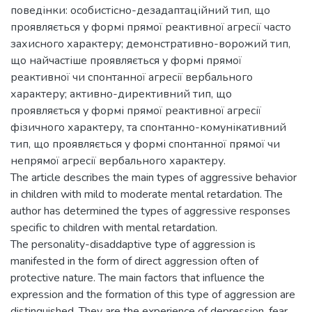
поведінки: особистісно-дезадаптаційний тип, що
проявляється у формі прямої реактивної агресії часто
захисного характеру; демонстративно-ворожий тип,
що найчастіше проявляється у формі прямої
реактивної чи спонтанної агресії вербального
характеру; активно-директивний тип, що
проявляється у формі прямої реактивної агресії
фізичного характеру, та спонтанно-комунікативний
тип, що проявляється у формі спонтанної прямої чи
непрямої агресії вербального характеру.
The article describes the main types of aggressive behavior
in children with mild to moderate mental retardation. The
author has determined the types of aggressive responses
specific to children with mental retardation.
The personality-disaddaptive type of aggression is
manifested in the form of direct aggression often of
protective nature. The main factors that influence the
expression and the formation of this type of aggression are
distinguished. They are the experience of depression, fear,