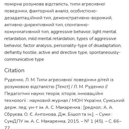
помірна розумова відсталість
,
типи агресивної
поведінки
,
факторний аналіз
,
особистісно-
дезадаптаційний тип
,
демонстративно-ворожий
,
активно-директивний тип
,
спонтанно-
комунікативний тип
,
aggressive behavior
,
light mental
retardation
,
mild mental retardation
,
types of aggressive
behavior
,
factor analysis
,
personality-type of disadaptation
,
defiantly hostile
,
active and directive type
,
spontaneously-
communicative type
Citation
Руденко, Л. М. Типи агресивної поведінки дітей із
розумовою відсталістю [Текст] / Л. М. Руденко //
Педагогічні науки: теорія, історія, інноваційні
технології : науковий журнал / МОН України, Сумський
держ. пед. ун-т ім. А. С. Макаренка ; [редкол.: А. А.
Сбруєва, О. Є. Антонова, Дж. Бішоп та ін.]. – Суми :
СумДПУ ім. А. С. Макаренка, 2015. – № 1 (45). – С. 66–
77.