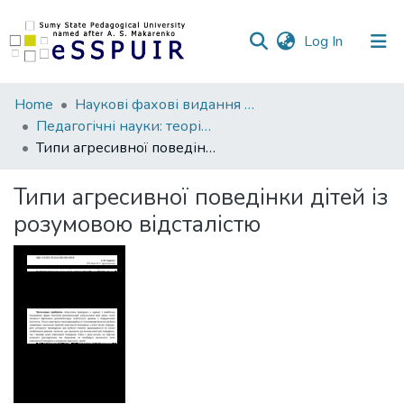
(current)
Log In
Communities
Home
Наукові фахові видання СумДПУ
&
Педагогічні науки: теорія, історія, інноваційні технології
Collections
Типи агресивної поведінки дітей із розумовою відсталістю
All of DSpace
Типи агресивної поведінки дітей із
розумовою відсталістю
Statistics