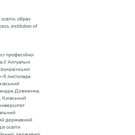
 освіти
,
образ
ocess
,
institution of
есі професійної
а // Актуальні
сеукраїнської
8–9 листопада
ухівський
сандра Довженка,
и, Київський
університет
нальний
кий державний
іл освіти
районної державної