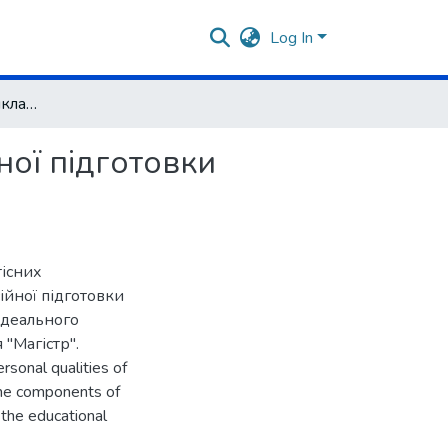
Log In
Образ "ідеального викладача" в процесі професійної підготовки майбутніх педагогів
ної підготовки
тісних
ійної підготовки
"ідеального
 "Магістр".
rsonal qualities of
 The components of
 the educational