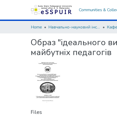
Communities & Colle
Home
Навчально-науковий інститут педагогіки і психології
Кафе
Образ "ідеального ви
майбутніх педагогів
Files