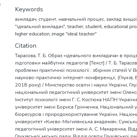
)
Keywords
викладач
,
студент
,
навчальний процес
,
заклад вищої
"ідеальний викладач"
,
teacher
,
student
,
educational pr
higher education
,
image "ideal teacher"
Citation
Тарасова, Т. Б. Образ «ідеального викладача» в проц
підготовки майбутніх педагогів [Текст] / Т. Б. Тарасов
проблеми практичної психології : збірник статей V В
науково-практичної інтернет-конференції, (Глухів, 
2018 року) / Міністерство освіти і науки України, Гл
національний педагогічний університет імені Олек
Інститут психології імені Г. С. Костюка НАПН Україн
університет імені Бориса Грінченка, Національний 
біоресурсів і природокористування України, Націо
університет «Києво-Могилянська академія», Сумсь
педагогічний університет імені А. С. Макаренка, Відд
Глухівської міської ради, Відділ освіти Глухівської 