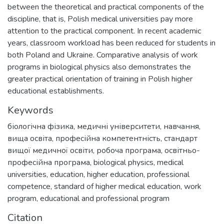
between the theoretical and practical components of the
discipline, that is, Polish medical universities pay more
attention to the practical component. In recent academic
years, classroom workload has been reduced for students in
both Poland and Ukraine. Comparative analysis of work
programs in biological physics also demonstrates the
greater practical orientation of training in Polish higher
educational establishments.
Keywords
біологічна фізика
,
медичні університети
,
навчання
,
вища освіта
,
професійна компетентність
,
стандарт
вищої медичної освіти
,
робоча програма
,
освітньо-
професійна програма
,
biological physics
,
medical
universities
,
education
,
higher education
,
professional
competence
,
standard of higher medical education
,
work
program
,
educational and professional program
Citation