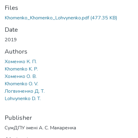
Files
Khomenko_Khomenko_Lohvynenko.pdf
(477.35 KB)
Date
2019
Authors
Хоменко К. П.
Khomenko K. P.
Хоменко О. В.
Khomenko O. V.
Логвиненко Д. Т.
Lohvynenko D. T.
Publisher
СумДПУ імені А. С. Макаренка