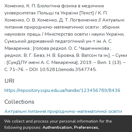
Хоменко, К. П. Біологічна фізика в медичних
університетах Польщі та України [Текст] / К. П.
Хоменко, О. В. Хоменко, Д. Т. Логвиненко // Актуальні
питання природничо-математичної освіти : збірник
наукових праць / Міністерство освіти і науки України,
Сумський державний педагогічний ун-т ім. А. С.
Макаренка ; [голова редкол. О. С. Чашечникова ;
редкол.: В. Г. Бевз, Н. В. Бровка, В. Ватсон та ін.]. – Суми
: [СумДПУ імені А. С. Макаренка], 2019. – Вип. 1 (13). –
С. 71–76. – DOI: 10.5281/zenodo.3547745.
URI
https://repository.sspu.edu.ua/handle/123456789/8436
Collections
Актуальні питання природничо-математичної освіти
We collect and process your personal information for the
Full item page
Google Scholar
following purposes:
Authentication, Preferences,