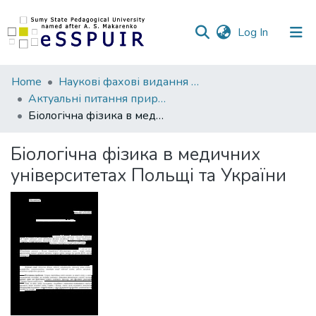
(current)
Log In
Communities
Home
Наукові фахові видання СумДПУ
&
Актуальні питання природничо-математичної освіти
Collections
Біологічна фізика в медичних університетах Польщі та України
All of DSpace
Біологічна фізика в медичних
університетах Польщі та України
Statistics