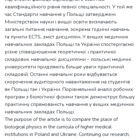
кваліфікаційного рівня певної спеціальності. У той же
час Стандарти навчання у Польщі затверджені
Міністерством науки і вищої освіти визначають
загальні питання навчання, зокрема години навчань
та пункти ECTS, зміст дисциплін. У вищих медичних
навчальних закладах Польщі та України спостерігаємо
різне співвідношення теоретичної і практичної
складових навчальної дисципліни – польські медичні
університети приділяють більше уваги практичній
складовій. Останні навчальні роки відбувається
скорочення аудиторного навантаження на студентів
як Польщі так і України. Порівняльний аналіз робочих
програм з біологічної фізики також демонструє більшу
практичну спрямованість навчання у вищих медичних
навчальних закладах Польщі.
The purpose of the article is to compare the place of
biological physics in the curricula of higher medical
institutions in Poland and Ukraine. Continuing our research,