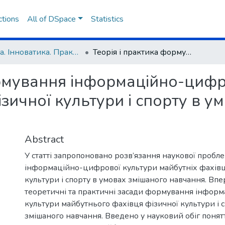
ctions
All of DSpace
Statistics
Освіта. Інноватика. Практика
Теорія і практика формування інформаційно-цифрової культури майбутніх фахівців фізичної культури і спорту в умовах змішаного навчання
ормування інформаційно-цифр
ізичної культури і спорту в 
Abstract
У статті запропоновано розв’язання наукової проб
інформаційно-цифрової культури майбутніх фахівц
культури і спорту в умовах змішаного навчання. Вп
теоретичні та практичні засади формування інфор
культури майбутнього фахівця фізичної культури і 
змішаного навчання. Введено у науковий обіг поня