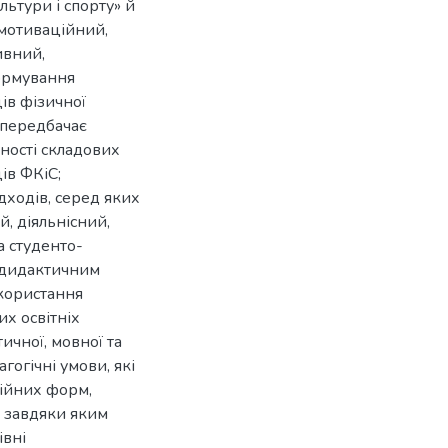
ьтури і спорту» й
 мотиваційний,
ивний,
ормування
ів фізичної
: передбачає
ності складових
ів ФКіС;
дходів, серед яких
, діяльнісний,
а студенто-
-дидактичним
користання
х освітніх
чної, мовної та
гогічні умови, які
ційних форм,
, завдяки яким
івні