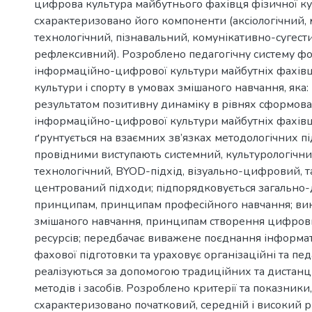
цифрова культура майбутнього фахівця фізичної кул
схарактеризовано його компоненти (аксіологічний,
технологічний, пізнавальний, комунікативно-сугест
рефлексивний). Розроблено педагогічну систему ф
інформаційно-цифрової культури майбутніх фахівц
культури і спорту в умовах змішаного навчання, яка
результатом позитивну динаміку в рівнях сформова
інформаційно-цифрової культури майбутніх фахівц
ґрунтується на взаємних зв’язках методологічних пі
провідними виступають системний, культурологічний
технологічний, BYOD-підхід, візуально-цифровий, т
центрований підходи; підпорядковується загально
принципам, принципам професійного навчання; ви
змішаного навчання, принципам створення цифрови
ресурсів; передбачає виважене поєднання інформати
фахової підготовки та ураховує організаційні та педа
реалізуються за допомогою традиційних та дистан
методів і засобів. Розроблено критерії та показники
схарактеризовано початковий, середній і високий р