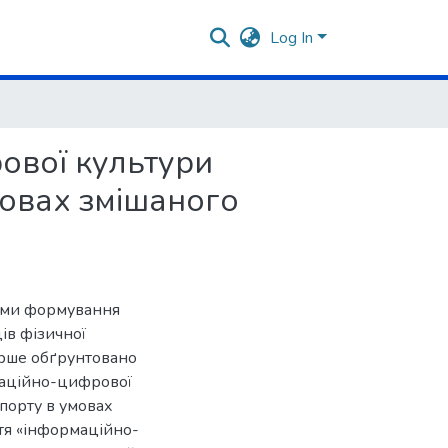
Log In
ової культури
умовах змішаного
леми формування
ів фізичної
ерше обґрунтовано
маційно-цифрової
спорту в умовах
ття «інформаційно-