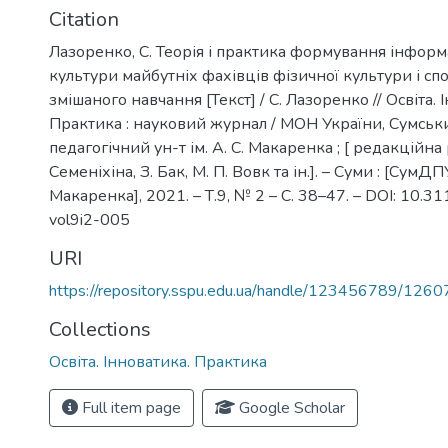
Citation
Лазоренко, С. Теорія і практика формування інфор
культури майбутніх фахівців фізичної культури і сп
змішаного навчання [Текст] / С. Лазоренко // Освіта. 
Практика : науковий журнал / МОН України, Сумсь
педагогічний ун-т ім. А. С. Макаренка ; [ редакційна 
Семеніхіна, З. Бак, М. П. Вовк та ін.]. – Суми : [СумДПУ
Макаренка], 2021. – Т.9, № 2 – С. 38–47. – DOI: 10.
vol9i2-005
URI
https://repository.sspu.edu.ua/handle/123456789/1260
Collections
Освіта. Інноватика. Практика
Full item page
Google Scholar