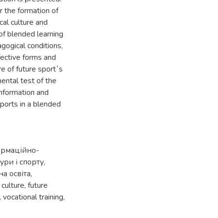
r the formation of
ical culture and
of blended learning
gogical conditions,
fective forms and
re of future sport`s
mental test of the
information and
 sports in a blended
рмаційно-
ури і спорту
,
а освіта
,
 culture
,
future
,
vocational training
,