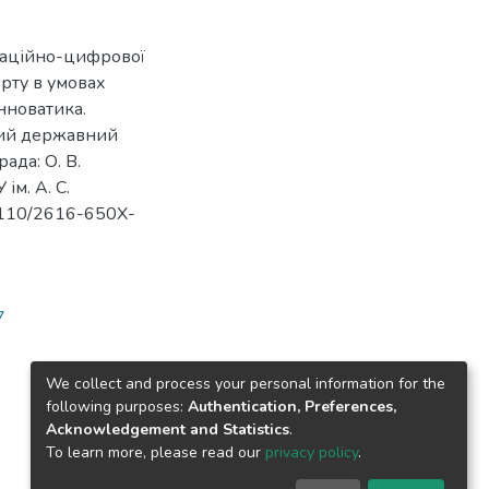
маційно-цифрової
орту в умовах
Інноватика.
кий державний
рада: О. В.
 ім. А. С.
31110/2616-650X-
7
We collect and process your personal information for the
following purposes:
Authentication, Preferences,
Acknowledgement and Statistics
.
To learn more, please read our
privacy policy
.