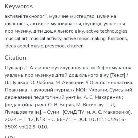
Keywords
активні технології
,
музичне мистецтво
,
музична
діяльність
,
активне музикування
,
функції
,
уявлення
про музику
,
діти дошкільного віку
,
active technologies
,
musical art
,
musical activity
,
active music making
,
functions
,
ideas about music
,
preschool children
Citation
Пушкар Л. Активне музикування як засіб формування
уявлень про музикув дітей дошкільного віку [Текст] /
Л. Пушкар, О. Лобова, М. Акалович // Освіта. Інноватика.
Практика : науковий журнал / МОН України, Сумський
державний педагогічний ун-т ім. А. С. Макаренка ;
[редакційна рада: О. В. Боряк, М. Воскоглу, Т. Д.
Лукашова та ін.]. – Суми : [СумДПУ ім. А. С. Макаренка],
2024. – Т. 12, № 9. – С. 66–71. – DOI: 10.31110/2616-
650X-vol12i9-010.