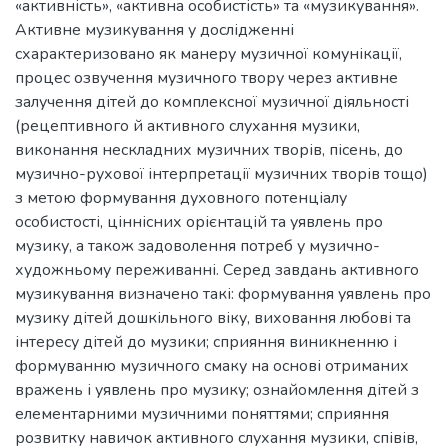
«активність», «активна особистість» та «музикування».
Активне музикування у дослідженні
схарактеризовано як манеру музичної комунікації,
процес озвучення музичного твору через активне
залучення дітей до комплексної музичної діяльності
(рецептивного й активного слухання музики,
виконання нескладних музичних творів, пісень, до
музично-рухової інтерпретації музичних творів тощо)
з метою формування духовного потенціалу
особистості, ціннісних орієнтацій та уявлень про
музику, а також задоволення потреб у музично-
художньому переживанні. Серед завдань активного
музикування визначено такі: формування уявлень про
музику дітей дошкільного віку, виховання любові та
інтересу дітей до музики; сприяння виникненню і
формуванню музичного смаку на основі отриманих
вражень і уявлень про музику; ознайомлення дітей з
елементарними музичними поняттями; сприяння
розвитку навичок активного слухання музики, співів,