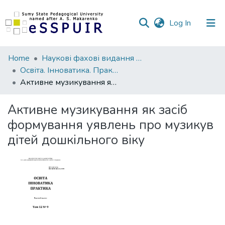
(current)
Log In
Communities
Home
Наукові фахові видання СумДПУ
&
Освіта. Інноватика. Практика
Collections
Активне музикування як засіб формування уявлень про музикув дітей дошкільного віку
All of DSpace
Активне музикування як засіб
формування уявлень про музикув
Statistics
дітей дошкільного віку