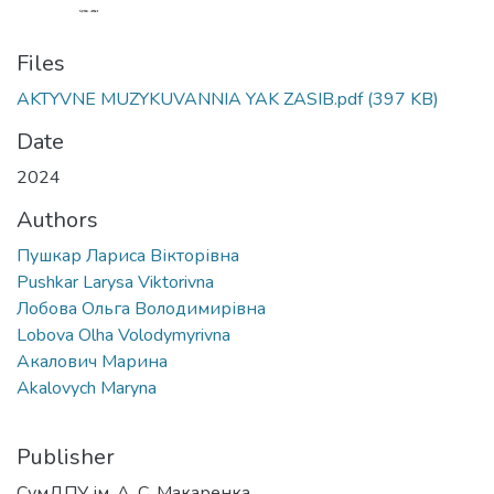
Files
AKTYVNE MUZYKUVANNIA YAK ZASIB.pdf
(397 KB)
Date
2024
Authors
Пушкар Лариса Вікторівна
Pushkar Larysa Viktorivna
Лобова Ольга Володимирівна
Lobova Olha Volodymyrivna
Акалович Марина
Akalovych Maryna
Publisher
СумДПУ ім. А. С. Макаренка