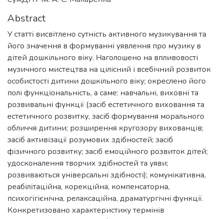
Abstract
У статті висвітлено сутність активного музикування та
його значення в формуванні уявлення про музику в
дітей дошкільного віку. Наголошено на впливовості
музичного мистецтва на цілісний і всебічний розвиток
особистості дитини дошкільного віку; окреслено його
полі функціональність, а саме: навчальні, виховні та
розвивальні функції (засіб естетичного виховання та
естетичного розвитку, засіб формування морального
обличчя дитини; розширення кругозору вихованців;
засіб активізації розумових здібностей; засіб
фізичного розвитку; засіб емоційного розвиток дітей;
удосконалення творчих здібностей та уяви;
розвиваються універсальні здібності); комунікативна,
реабілітаційна, корекційна, компенсаторна,
психогігієнічна, релаксаційна, драматургічні функції.
Конкретизовано характеристику термінів