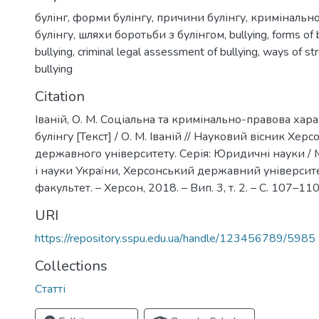
булінг
,
форми булінгу
,
причини булінгу
,
кримінально
булінгу
,
шляхи боротьби з булінгом
,
bullying
,
forms of 
bullying
,
criminal legal assessment of bullying
,
ways of str
bullying
Citation
Іваній, О. М. Соціальна та кримінально-правова хар
булінгу [Текст] / О. М. Іваній // Науковий вісник Хер
державного університету. Серія: Юридичні науки / М
і науки України, Херсонський державний універси
факультет. – Херсон, 2018. – Вип. 3, т. 2. – С. 107–110
URI
https://repository.sspu.edu.ua/handle/123456789/5985
Collections
Статті