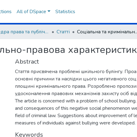
ctions
All of DSpace
Statistics
Кафедра права та публічного управління
Статті
Соціальна та кримінально-правова ха
ально-правова характеристик
Abstract
Стаття присвячена проблемі шкільного булінгу. Про
основні причини та наслідки цього негативного соц
площині кримінального права. Розроблено пропози
удосконалення правових механізмів захисту осіб від 
The article is concerned with a problem of school bullying
and consequences of this negative social phenomenon we
field of criminal law. Suggestions about improvement of le
measures of individuals against bullying were developed.
Keywords