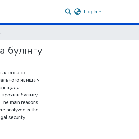
Log In
рактеристика булінгу
а булінгу
аналізовано
іального явища у
ції щодо
проявів булінгу.
. The main reasons
re analyzed in the
gal security