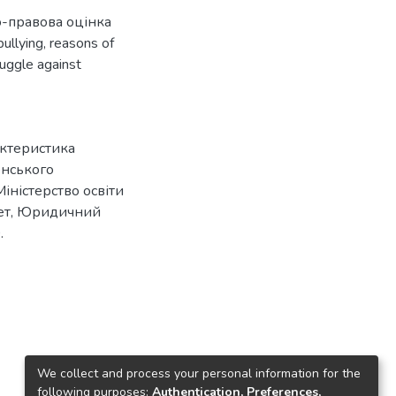
-правова оцінка
bullying
,
reasons of
uggle against
актеристика
сонського
іністерство освіти
тет, Юридичний
.
We collect and process your personal information for the
following purposes:
Authentication, Preferences,