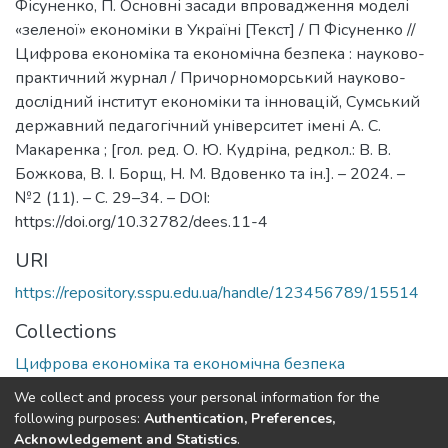
Фісуненко, П. Основні засади впровадження моделі
«зеленої» економіки в Україні [Текст] / П Фісуненко //
Цифрова економіка та економічна безпека : науково-
практичний журнал / Причорноморський науково-
дослідний інститут економіки та інновацій, Сумський
державний педагогічний університет імені А. С.
Макаренка ; [гол. ред. О. Ю. Кудріна, редкол.: В. В.
Божкова, В. І. Борщ, Н. М. Вдовенко та ін.]. – 2024. –
№2 (11). – С. 29–34. – DOI:
https://doi.org/10.32782/dees.11-4
URI
https://repository.sspu.edu.ua/handle/123456789/15514
Collections
Цифрова економіка та економічна безпека
We collect and process your personal information for the
Full item page
Google Scholar
following purposes:
Authentication, Preferences,
Acknowledgement and Statistics
.