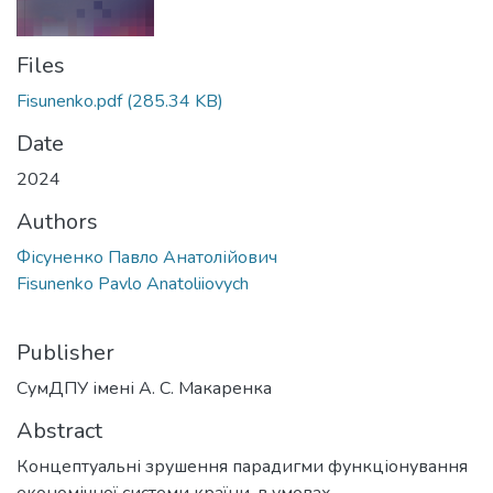
Files
Fisunenko.pdf
(285.34 KB)
Date
2024
Authors
Фісуненко Павло Анатолійович
Fisunenko Pavlo Anatoliiovych
Publisher
СумДПУ імені А. С. Макаренка
Abstract
Концептуальні зрушення парадигми функціонування
економічної системи країни, в умовах