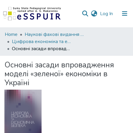
(current)
Log In
Communities
Home
Наукові фахові видання СумДПУ
&
Цифрова економіка та економічна безпека
Collections
Основні засади впровадження моделі «зеленої» економіки в Україні
All of DSpace
Основні засади впровадження
моделі «зеленої» економіки в
Statistics
Україні