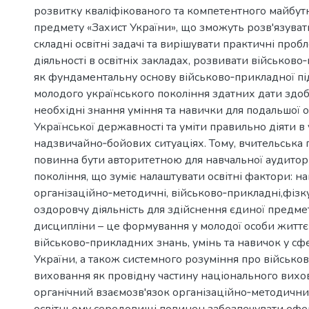
розвитку кваліфікованого та компетентного майбутн
предмету «Захист України», що зможуть розв'язува
складні освітні задачі та вирішувати практичні про
діяльності в освітніх закладах, розвивати військово
як фундаментальну основу військово‐прикладної пі
молодого українського покоління здатних дати здоб
необхідні знання уміння та навички для подальшої 
Української державності та уміти правильно діяти в
надзвичайно‐бойових ситуаціях. Тому, вчительська 
повинна бути авторитетною для навчальної аудитор
покоління, що зуміє налаштувати освітні фактори: н
організаційно‐методичні, військово‐прикладні,фізк
оздоровчу діяльність для здійснення єдиної предме
дисципліни – це формування у молодої особи житт
військово‐прикладних знань, умінь та навичок у сф
України, а також системного розуміння про військо
виховання як провідну частину національного вихов
органічний взаємозв'язок організаційно‐методичних