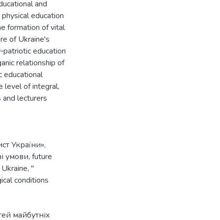
ducational and
, physical education
he formation of vital
ere of Ukraine's
‐patriotic education
ganic relationship of
c educational
level of integral,
 and lecturers
ст України»
,
і умови
,
future
 Ukraine
,
"
ical conditions
тей майбутніх