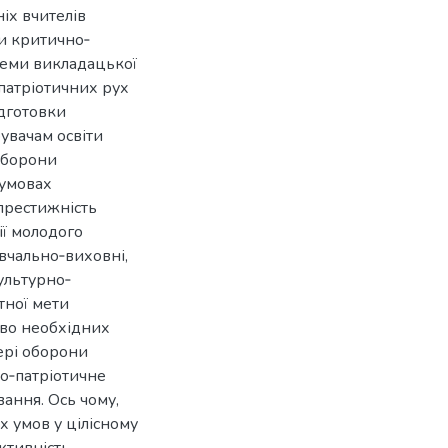
іх вчителів
ти критично‐
блеми викладацької
‐патріотичних рух
дготовки
увачам освіти
оборони
 умовах
престижність
ії молодого
авчально‐виховні,
ультурно‐
тної мети
єво необхідних
ері оборони
во‐патріотичне
ання. Ось чому,
 умов у цілісному