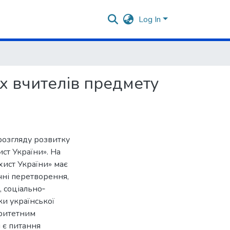
Log In
іх вчителів предмету
 розгляду розвитку
ст України». На
хист України» має
чні перетворення,
, соціально‐
ки української
оритетним
 є питання