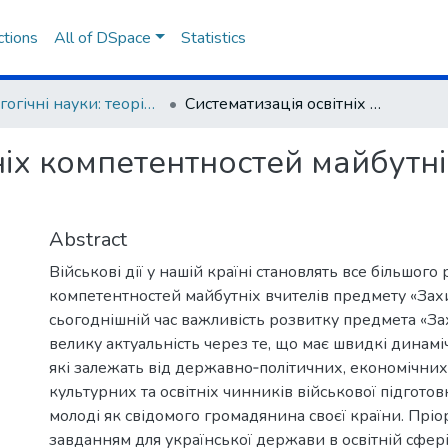
ctions
All of DSpace
Statistics
Педагогічні науки: теорія, історія, інноваційні технології
Систематизація освітніх компетентностей майбутніх вчителів предмету «Захист україни»
ніх компетентностей майбутн
Abstract
Військові дії у нашій країні становлять все більшого
компетентностей майбутніх вчителів предмету «Захи
сьогоднішній час важливість розвитку предмета «За
велику актуальність через те, що має швидкі динамі
які залежать від державно‐політичних, економічних
культурних та освітніх чинників військової підготов
молоді як свідомого громадянина своєї країни. Прі
завданням для української держави в освітній сфері