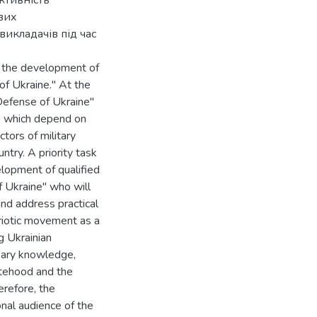
ктивність
вих
викладачів під час
as the development of
of Ukraine." At the
Defense of Ukraine"
s, which depend on
ctors of military
untry. A priority task
velopment of qualified
 Ukraine" who will
and address practical
triotic movement as a
g Ukrainian
ssary knowledge,
tatehood and the
erefore, the
onal audience of the