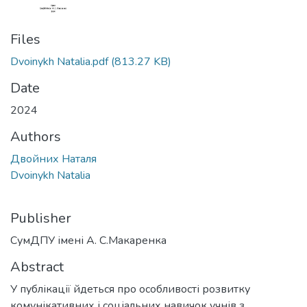
Files
Dvoinykh Natalia.pdf
(813.27 KB)
Date
2024
Authors
Двойних Наталя
Dvoinykh Natalia
Publisher
СумДПУ імені А. С.Макаренка
Abstract
У публікації йдеться про особливості розвитку
комунікативних і соціальних навичок учнів з