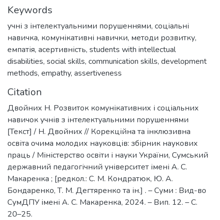
Keywords
учні з інтелектуальними порушеннями
,
соціальні
навичка
,
комунікативні навички
,
методи розвитку
,
емпатія
,
асертивність
,
students with intellectual
disabilities
,
social skills
,
communication skills
,
development
methods
,
empathy
,
assertiveness
Citation
Двойних Н. Розвиток комунікативних і соціальних
навичок учнів з інтелектуальними порушеннями
[Текст] / Н. Двойних // Корекційна та інклюзивна
освіта очима молодих науковців: збірник наукових
праць / Міністерство освіти і науки України, Сумський
державний педагогічний університет імені А. С.
Макаренка ; [редкол.: С. М. Кондратюк, Ю. А.
Бондаренко, Т. М. Дегтяренко та ін.] . – Суми : Вид-во
СумДПУ імені А. С. Макаренка, 2024. – Вип. 12. – С.
20–25.