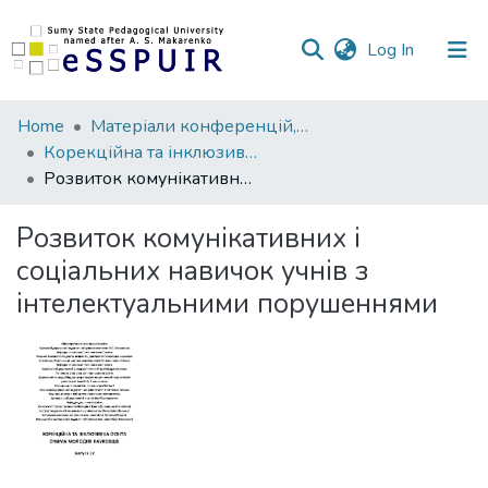
(current)
Log In
Communities
Home
Матеріали конференцій, семінарів, читань
&
Корекційна та інклюзивна освіта очима молодих учених
Collections
Розвиток комунікативних і соціальних навичок учнів з інтелектуальними порушеннями
All of DSpace
Розвиток комунікативних і
соціальних навичок учнів з
Statistics
інтелектуальними порушеннями