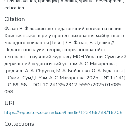
Christian values
,
upbringing
,
morality
,
spiritual development
,
education
Citation
Фазан В. Філософсько-педагогічний погляд на вплив
Християнської віри у процесі виховання майбутнього
молодого покоління [Текст] / В. Фазан, Б. Дешко //
Педагогічні науки: теорія, історія, інноваційні
технології : науковий журнал / МОН України, Сумський
державний педагогічний ун-т ім. А. С. Макаренка ;
[редкол.: А. А. Сбруєва, М. А. Бойченко, О. А. Біда та ін.].
– Суми : СумДПУ ім. А. С. Макаренка, 2025. – № 1 (141).
– С. 89–98. – DOI: 10.24139/2312-5993/2025.01/089-
098
URI
https://repository.sspu.edu.ua/handle/123456789/16705
Collections