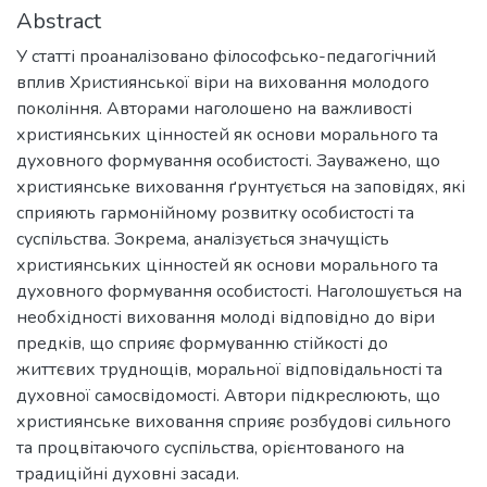
Abstract
У статті проаналізовано філософсько-педагогічний
вплив Християнської віри на виховання молодого
покоління. Авторами наголошено на важливості
християнських цінностей як основи морального та
духовного формування особистості. Зауважено, що
християнське виховання ґрунтується на заповідях, які
сприяють гармонійному розвитку особистості та
суспільства. Зокрема, аналізується значущість
християнських цінностей як основи морального та
духовного формування особистості. Наголошується на
необхідності виховання молоді відповідно до віри
предків, що сприяє формуванню стійкості до
життєвих труднощів, моральної відповідальності та
духовної самосвідомості. Автори підкреслюють, що
християнське виховання сприяє розбудові сильного
та процвітаючого суспільства, орієнтованого на
традиційні духовні засади.