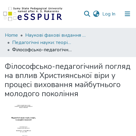
(current)
Log In
Communities
Home
Наукові фахові видання СумДПУ
&
Педагогічні науки: теорія, історія, інноваційні технології
Collections
Філософсько-педагогічний погляд на вплив Християнської віри у процесі виховання майбутнього молодого покоління
All of DSpace
Філософсько-педагогічний погляд
на вплив Християнської віри у
Statistics
процесі виховання майбутнього
молодого покоління