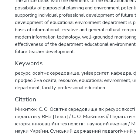
The article deals with the elements of the educational en
possibility of purposeful planning and environment potentia
supporting individual professional development of future 
development of educational environment department is p
basis of informational, creative and general cultural comp
modern information technology, well-grounded monitoring
effectiveness of the department educational environment
future teacher development.
Keywords
ресурс
,
освітнє середовище
,
університет
,
кафедра
,
ф
професійна освіта
,
resource
,
educational environment
,
u
department
,
faculty
,
professional education
Citation
Микитюк, С. О. Освітнє середовище як ресурс якості
педагогів у ВНЗ [Текст] / С. О. Микитюк // Педагогічні
історія, інноваційні технології : науковий журнал / Мі
науки України, Сумський державний педагогічний у