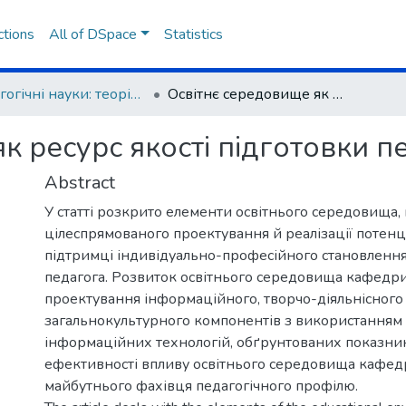
ctions
All of DSpace
Statistics
Педагогічні науки: теорія, історія, інноваційні технології
Освітнє середовище як ресурс якості підготовки педагогів у ВНЗ
к ресурс якості підготовки п
Abstract
У статті розкрито елементи освітнього середовища,
цілеспрямованого проектування й реалізації потен
підтримці індивідуально-професійного становленн
педагога. Розвиток освітнього середовища кафедри
проектування інформаційного, творчо-діяльнісного 
загальнокультурного компонентів з використанням
інформаційних технологій, обґрунтованих показни
ефективності впливу освітнього середовища кафед
майбутнього фахівця педагогічного профілю.