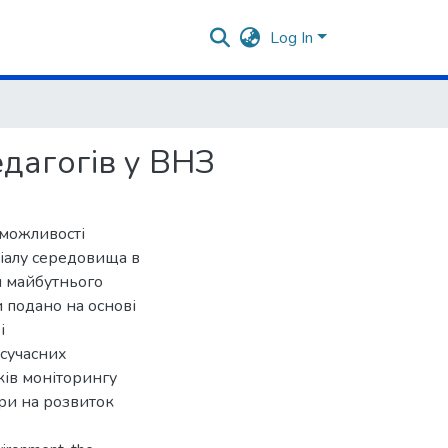
Log In
едагогів у ВНЗ
 можливості
ціалу середовища в
я майбутнього
 подано на основі
і
 сучасних
ків моніторингу
ри на розвиток