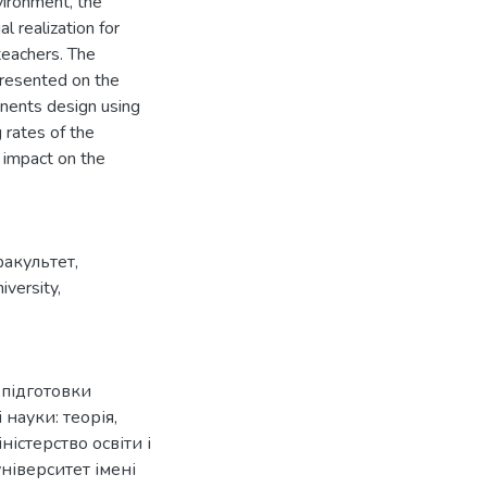
vironment, the
l realization for
teachers. The
resented on the
onents design using
 rates of the
 impact on the
акультет
,
niversity
,
 підготовки
 науки: теорія,
ністерство освіти і
ніверситет імені