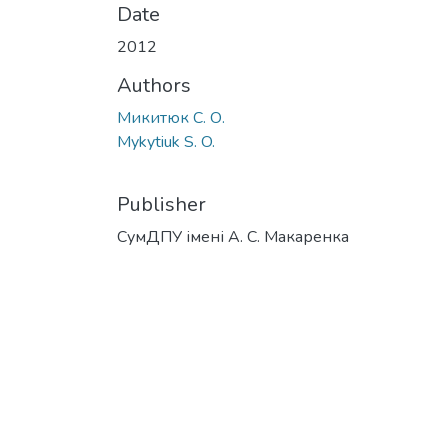
Date
2012
Authors
Микитюк С. О.
Mykytiuk S. O.
Publisher
СумДПУ імені А. С. Макаренка