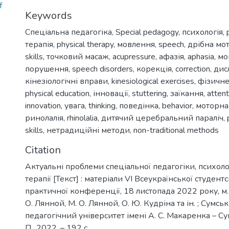
f
Keywords
Спеціальна педагогіка
,
Special pedagogy
,
психологія
,
терапія
,
physical therapy
,
мовлення
,
speech
,
дрібна мо
skills
,
точковий масаж
,
acupressure
,
афазія
,
aphasia
,
мо
порушення
,
speech disorders
,
корекція
,
correction
,
дис
кінезіологічні вправи
,
kinesiological exercises
,
фізичне
physical education
,
інновації
,
stuttering
,
заїкання
,
attent
innovation
,
увага
,
thinking
,
поведінка
,
behavior
,
моторна 
ринолалія
,
rhinolalia
,
дитячий церебральний параліч
,
skills
,
нетрадиційні методи
,
non-traditional methods
Citation
Актуальні проблеми спеціальної педагогіки, психолог
терапії [Текст] : матеріали VІ Всеукраїнської студент
практичної конференції, 18 листопада 2022 року, м. 
О. Лянной, М. О. Лянной, О. Ю. Кудріна та ін. ; Сум
педагогічний університет імені А. С. Макаренка – С
П., 2022. – 192 с.