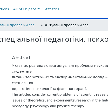
ctions
All of DSpace
Statistics
Актуальні проблеми спеціальної педагогіки, психології та фізичної терапії
Актуальні проблеми спеціальної педагогіки, психології та фізичної терапії
пеціальної педагогіки, психол
Abstract
У статтях розглядаються актуальні проблеми науков
студентів з
питань теоретичних та експериментальних дослідже
спеціальної
педагогіки, психології та фізичної терапії.
The articles consider current problems of scientific resea
issues of theoretical and experimental research in the fiel
pedagogy, psychology and physical therapy