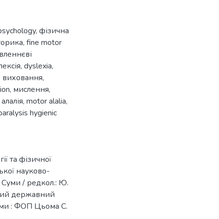
psychology
,
фізична
торика
,
fine motor
вленнєві
лексія
,
dyslexia
,
 виховання
,
ion
,
мислення
,
алалія
,
motor alalia
,
paralysis hygienic
ії та фізичної
ської науково-
Суми / редкол.: Ю.
ський державний
уми : ФОП Цьома С.