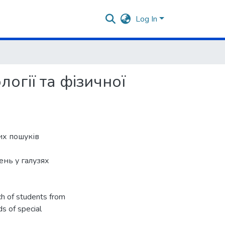
Log In
огії та фізичної
их пошуків
нь у галузях
rch of students from
ds of special