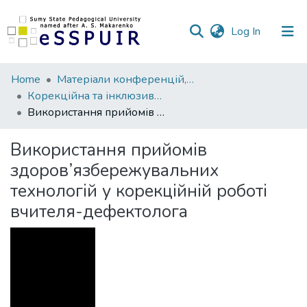
(current)
Log In
Communities
Home
Матеріали конференцій, семінарів, читань
&
Корекційна та інклюзивна освіта очима молодих учених
Collections
Використання прийомів здоров’язбережувальних технологій у корекційній роботі вчителя-дефектолога
All of DSpace
Використання прийомів
здоров’язбережувальних
Statistics
технологій у корекційній роботі
вчителя-дефектолога