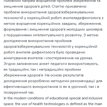
головний напрям вирішення проблем збереження та
зміцнення здоров’я дітей. Статтю присвячено
проблемі використання здоров’язбережувальних
технологій у корекційній роботі вчителядефектолога з
метою вирішення корекційних завдань; збереження,
формування і зміцнення здоров’я молодших школярів
з порушеннями інтелектуального розвитку. З метою
дослідження використання прийомів
здоров’язбережувальних технологій у корекційній
роботі вчителя-дефектолога було проведено
анкетування вчителів і спостереження на уроках.
Згідно заповнених анкет педагоги використовують,
як традиційні, так і нетрадиційні прийоми
збереження здоров’я. На основі результатів
дослідження розроблено методичні рекомендації для
ефективнішого використання їх як в урочний, так і в
позаурочний час.
In the modern conditions of educational special and inclusive
space, the use of health technologies is defined as the main