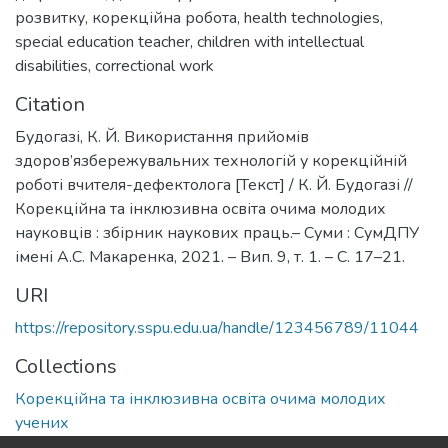
розвитку
,
корекційна робота
,
health technologies
,
special education teacher
,
children with intellectual
disabilities
,
correctional work
Citation
Будогазі, К. Й. Використання прийомів
здоров’язбережувальних технологій у корекційній
роботі вчителя-дефектолога [Текст] / К. Й. Будогазі //
Корекційна та інклюзивна освіта очима молодих
науковців : збірник наукових праць.– Суми : СумДПУ
імені А.С. Макаренка, 2021. – Вип. 9, т. 1. – С. 17–21.
URI
https://repository.sspu.edu.ua/handle/123456789/11044
Collections
Корекційна та інклюзивна освіта очима молодих
учених