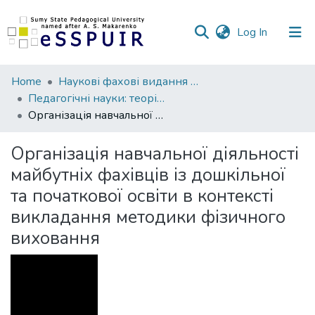
(current)
Log In
Communities
Home
Наукові фахові видання СумДПУ
&
Педагогічні науки: теорія, історія, інноваційні технології
Collections
Організація навчальної діяльності майбутніх фахівців із дошкільної та початкової освіти в контексті викладання методики фізичного виховання
All of DSpace
Організація навчальної діяльності
майбутніх фахівців із дошкільної
Statistics
та початкової освіти в контексті
викладання методики фізичного
виховання