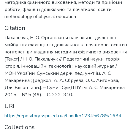
методика фізичного виховання
,
методи та прийоми
роботи
,
фахівці дошкільної та початкової освіти
,
methodology of physical education
Citation
Пахальчук, Н. О. Організація навчальної діяльності
майбутніх фахівців із дошкільної та початкової освіти в
контексті викладання методики фізичного виховання
[Текст] / Н. О. Пахальчук // Педагогічні науки: теорія,
історія, інноваційні технології : науковий журнал /
МОН України, Сумський держ. пед. ун-т ім. А. С.
Макаренка ; [редкол.: А. А. Сбруєва, О. Є. Антонова,
Дж. Бішоп та ін.]. – Суми : СумДПУ ім. А. С. Макаренка,
2015. – № 5 (49). – С. 332–340.
URI
https://repository.sspu.edu.ua/handle/123456789/1684
Collections