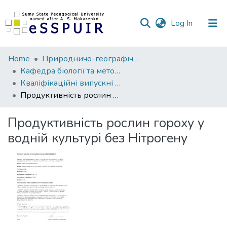
(current)
Log In
Communities
Home
Природничо-географічний факультет
&
Кафедра біології та методики навчання біології
Collections
Кваліфікаційні випускні роботи здобувачів вищої освіти
Продуктивність рослин гороху у водній культурі без Нітрогену
All of DSpace
Продуктивність рослин гороху у
Statistics
водній культурі без Нітрогену