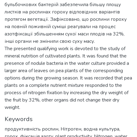
бульбочкових бактерій забезпечила більшу площу
листків на рослинах гороху відповідних варіантів
протягом вегетації. Зафіксовано, що рослини гороху
на повній поживній суміші реагували на процес
азотфіксації збільшенням сухої маси плодів на 32%,
інші органи не змінили свою суху масу.
The presented qualifying work is devoted to the study of
mineral nutrition of cultivated plants. It was found that the
presence of nodule bacteria in the water culture provided a
larger area of leaves on pea plants of the corresponding
options during the growing season. It was recorded that pea
plants on a complete nutrient mixture responded to the
process of nitrogen fixation by increasing the dry weight of
the fruit by 32%, other organs did not change their dry
weight.
Keywords
продуктивність рослин
,
Нітроген
,
водна культура
,
горох
,
фіксація азоту
,
plant productivity
,
Nitrogen
,
water