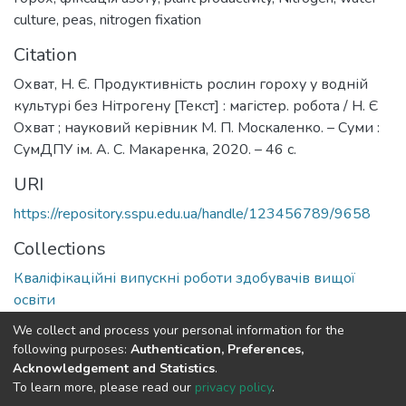
culture
,
peas
,
nitrogen fixation
Citation
Охват, Н. Є. Продуктивність рослин гороху у водній
культурі без Нітрогену [Текст] : магістер. робота / Н. Є
Охват ; науковий керівник М. П. Москаленко. – Суми :
СумДПУ ім. А. С. Макаренка, 2020. – 46 с.
URI
https://repository.sspu.edu.ua/handle/123456789/9658
Collections
Кваліфікаційні випускні роботи здобувачів вищої
освіти
We collect and process your personal information for the
Full item page
Google Scholar
following purposes:
Authentication, Preferences,
Acknowledgement and Statistics
.
To learn more, please read our
privacy policy
.
DSpace software and SSPU named after A.S. Makarenko