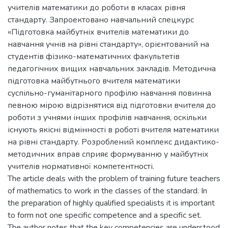
учителів математики до роботи в класах рівня
стандарту. Запроектовано навчальний спецкурс
«Підготовка майбутніх вчителів математики до
навчання учнів на рівні стандарту», орієнтований на
студентів фізико-математичних факультетів
педагогічних вищих навчальних закладів. Методична
підготовка майбутнього вчителя математики
суспільно-гуманітарного профілю навчання повинна
певною мірою відрізнятися від підготовки вчителя до
роботи з учнями інших профілів навчання, оскільки
існують якісні відмінності в роботі вчителя математики
на рівні стандарту. Розроблений комплекс дидактико-
методичних вправ сприяє формуванню у майбутніх
учителів нормативної компетентності.
The article deals with the problem of training future teachers
of mathematics to work in the classes of the standard. In
the preparation of highly qualified specialists it is important
to form not one specific competence and a specific set.
The author notes that the key competencies are understood