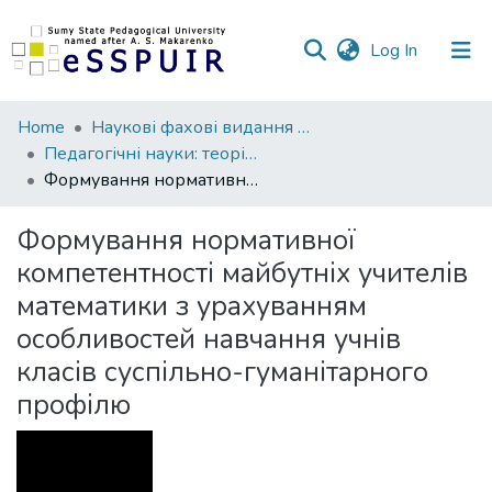
(current)
Log In
Communities
Home
Наукові фахові видання СумДПУ
&
Педагогічні науки: теорія, історія, інноваційні технології
Collections
Формування нормативної компетентності майбутніх учителів математики з урахуванням особливостей навчання учнів класів суспільно-гуманітарного профілю
All of DSpace
Формування нормативної
компетентності майбутніх учителів
Statistics
математики з урахуванням
особливостей навчання учнів
класів суспільно-гуманітарного
профілю