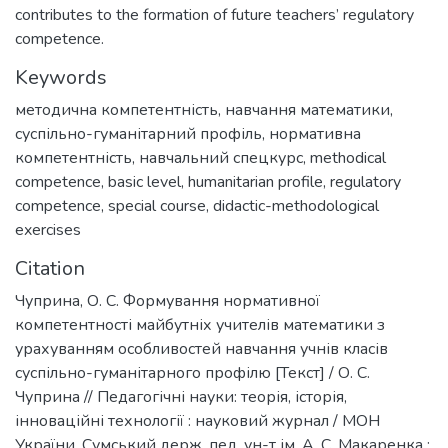
contributes to the formation of future teachers’ regulatory
competence.
Keywords
методична компетентність
,
навчання математики
,
суспільно-гуманітарний профіль
,
нормативна
компетентність
,
навчальний спецкурс
,
methodical
competence
,
basic level
,
humanitarian profile
,
regulatory
competence
,
special course
,
didactic-methodological
exercises
Citation
Чуприна, О. С. Формування нормативної
компетентності майбутніх учителів математики з
урахуванням особливостей навчання учнів класів
суспільно-гуманітарного профілю [Текст] / О. С.
Чуприна // Педагогічні науки: теорія, історія,
інноваційні технології : науковий журнал / МОН
України, Сумський держ. пед. ун-т ім. А. С. Макаренка ;