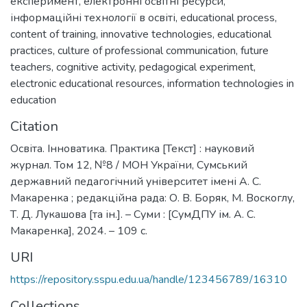
експеримент
,
електронні освітні ресурси
,
інформаційні технології в освіті
,
educational process
,
content of training
,
innovative technologies
,
educational
practices
,
culture of professional communication
,
future
teachers
,
cognitive activity
,
pedagogical experiment
,
electronic educational resources
,
information technologies in
education
Citation
Освіта. Інноватика. Практика [Текст] : науковий
журнал. Том 12, №8 / МОН України, Сумський
державний педагогічний університет імені А. С.
Макаренка ; редакційна рада: О. В. Боряк, М. Воскоглу,
Т. Д. Лукашова [та ін.]. – Суми : [СумДПУ ім. А. С.
Макаренка], 2024. – 109 с.
URI
https://repository.sspu.edu.ua/handle/123456789/16310
Collections