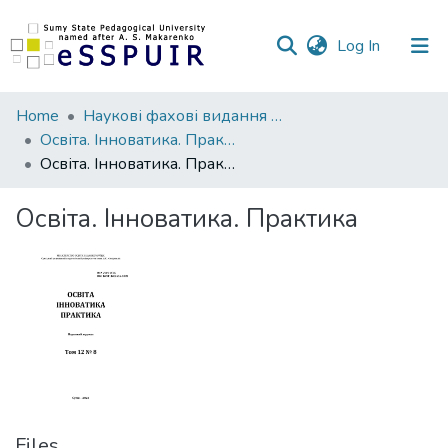
(current)
Log In
Communities
Home
Наукові фахові видання СумДПУ
&
Освіта. Інноватика. Практика
Collections
Освіта. Інноватика. Практика
All of DSpace
Освіта. Інноватика. Практика
Statistics
Files