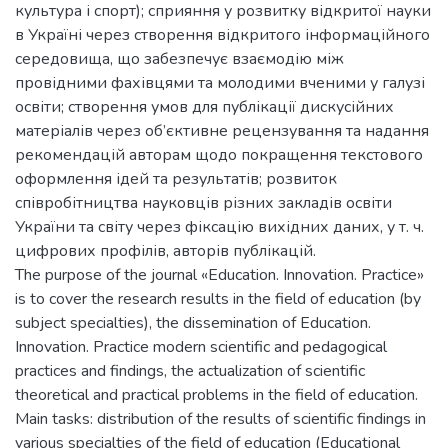
культура і спорт); сприяння у розвитку відкритої науки
в Україні через створення відкритого інформаційного
середовища, що забезпечує взаємодію між
провідними фахівцями та молодими вченими у галузі
освіти; створення умов для публікації дискусійних
матеріалів через об’єктивне рецензування та надання
рекомендацій авторам щодо покращення текстового
оформлення ідей та результатів; розвиток
співробітництва науковців різних закладів освіти
України та світу через фіксацію вихідних даних, у т. ч.
цифрових профілів, авторів публікацій.
The purpose of the journal «Education. Innovation. Practice»
is to cover the research results in the field of education (by
subject specialties), the dissemination of Education.
Innovation. Practice modern scientific and pedagogical
practices and findings, the actualization of scientific
theoretical and practical problems in the field of education.
Main tasks: distribution of the results of scientific findings in
various specialties of the field of education (Educational