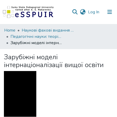
(current)
Log In
Communities
Home
Наукові фахові видання СумДПУ
&
Педагогічні науки: теорія, історія, інноваційні технології
Collections
Зарубіжні моделі інтернаціоналізації вищої освіти
All of DSpace
Зарубіжні моделі
інтернаціоналізації вищої освіти
Statistics