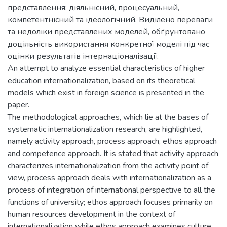
представлення: діяльнісний, процесуальний,
компетентнісний та ідеологічний. Виділено переваги
та недоліки представлених моделей, обґрунтовано
доцільність використання конкретної моделі під час
оцінки результатів інтернаціоналізації.
An attempt to analyze essential characteristics of higher
education internationalization, based on its theoretical
models which exist in foreign science is presented in the
paper.
The methodological approaches, which lie at the bases of
systematic internationalization research, are highlighted,
namely activity approach, process approach, ethos approach
and competence approach. It is stated that activity approach
characterizes internationalization from the activity point of
view, process approach deals with internationalization as a
process of integration of international perspective to all the
functions of university; ethos approach focuses primarily on
human resources development in the context of
internationalization while ethos approach examines culture