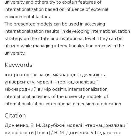
university and others try to explain features of
internationalization based on influence of external
environmental factors.
The presented models can be used in accessing
internationalization results, in developing internationalization
strategy on the state and institutional level. They can be
utilized while managing internationalization process in the
university.
Keywords
інтернаціоналізація
,
міжнародна діяльність
університету
,
моделі інтернаціоналізації
,
міжнародний вимір освіти
,
internationalization
,
international activities of the university
,
models of
internationalization
,
international dimension of education
Citation
Донченко, В. М. Зарубіжні моделі інтернаціоналізації
вищої освіти [Текст] / В. М. Донченко // Педагогічні