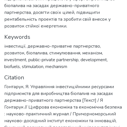
біопалива на засадах державно-приватного
партнерства, досягти своїх цілей, підвищити
рентабельність проектів та зробити свій внесок у
розвиток стійкої енергетики.
Keywords
інвестиції
,
державно-приватне партнерство
,
розвиток
,
біопалива
,
стимулювання
,
механізм
,
investment
,
public-private partnership
,
development
,
biofuels
,
stimulation
,
mechanism
Citation
Гонтарук, Я. Управління інвестиційними ресурсами
підприємств для виробництва біопалив на засадах
державно-приватного партнерства [Текст] / Я
Гонтарук // Цифрова економіка та економічна безпека
: науково-практичний журнал / Причорноморський
науково-дослідний інститут економіки та інновацій,