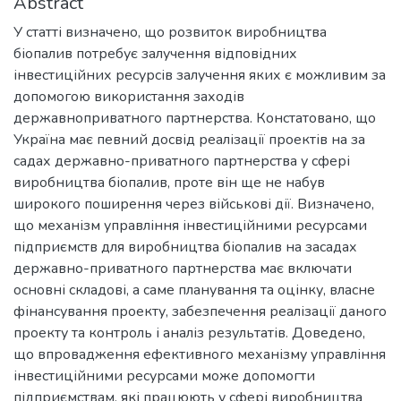
Abstract
У статті визначено, що розвиток виробництва
біопалив потребує залучення відповідних
інвестиційних ресурсів залучення яких є можливим за
допомогою використання заходів
державноприватного партнерства. Констатовано, що
Україна має певний досвід реалізації проектів на за
садах державно-приватного партнерства у сфері
виробництва біопалив, проте він ще не набув
широкого поширення через військові дії. Визначено,
що механізм управління інвестиційними ресурсами
підприємств для виробництва біопалив на засадах
державно-приватного партнерства має включати
основні складові, а саме планування та оцінку, власне
фінансування проекту, забезпечення реалізації даного
проекту та контроль і аналіз результатів. Доведено,
що впровадження ефективного механізму управління
інвестиційними ресурсами може допомогти
підприємствам, які працюють у сфері виробництва