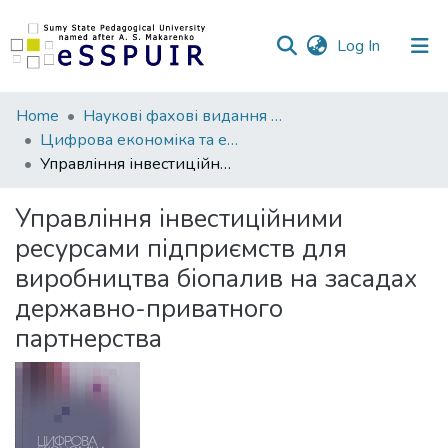
(current)
Log In
Communities
Home
Наукові фахові видання СумДПУ
&
Цифрова економіка та економічна безпека
Collections
Управління інвестиційними ресурсами підприємств для виробництва біопалив на засадах державно-приватного партнерства
All of DSpace
Управління інвестиційними
ресурсами підприємств для
Statistics
виробництва біопалив на засадах
державно-приватного
партнерства