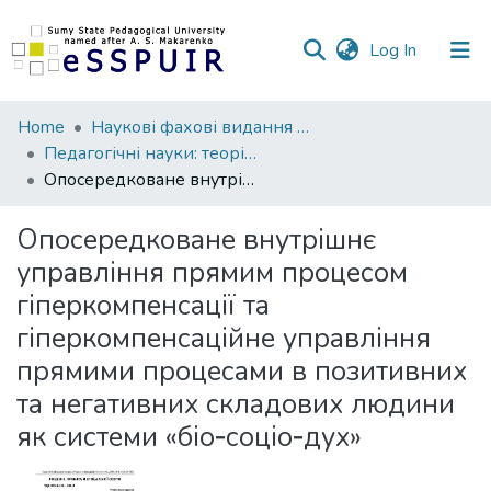
(current)
Log In
Communities
Home
Наукові фахові видання СумДПУ
&
Педагогічні науки: теорія, історія, інноваційні технології
Collections
Опосередковане внутрішнє управління прямим процесом гіперкомпенсації та гіперкомпенсаційне управління прямими процесами в позитивних та негативних складових людини як системи «біо‐соціо‐дух»
All of DSpace
Опосередковане внутрішнє
управління прямим процесом
Statistics
гіперкомпенсації та
гіперкомпенсаційне управління
прямими процесами в позитивних
та негативних складових людини
як системи «біо‐соціо‐дух»