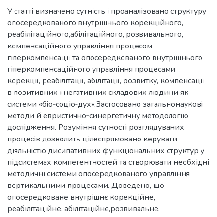
У статті визначено сутність і проаналізовано структуру
опосередкованого внутрішнього корекційного,
реабілітаційного,абілітаційного, розвивального,
компенсаційного управління процесом
гіперкомпенсації та опосередкованого внутрішнього
гіперкомпенсаційного управління процесами
корекції, реабілітації, абілітації, розвитку, компенсації
в позитивних і негативних складових людини як
системи «біо‐соціо‐дух».Застосовано загальнонаукові
методи й евристично‐синергетичну методологію
дослідження. Розуміння сутності розглядуваних
процесів дозволить цілеспрямовано керувати
діяльністю дисипативних функціональних структур у
підсистемах компетентностей та створювати необхідні
методичні системи опосередкованого управління
вертикальними процесами. Доведено, що
опосередковане внутрішнє корекційне,
реабілітаційне, абілітаційне,розвивальне,