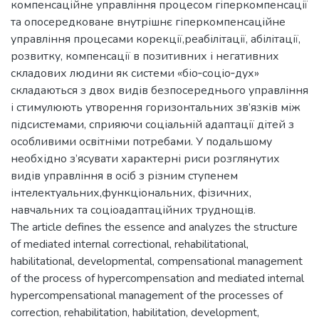
компенсаційне управління процесом гіперкомпенсації
та опосередковане внутрішнє гіперкомпенсаційне
управління процесами корекції,реабілітації, абілітації,
розвитку, компенсації в позитивних і негативних
складових людини як системи «біо‐соціо‐дух»
складаються з двох видів безпосереднього управління
і стимулюють утворення горизонтальних зв’язків між
підсистемами, сприяючи соціальній адаптації дітей з
особливими освітніми потребами. У подальшому
необхідно з’ясувати характерні риси розглянутих
видів управління в осіб з різним ступенем
інтелектуальних,функціональних, фізичних,
навчальних та соціоадаптаційних труднощів.
The article defines the essence and analyzes the structure
of mediated internal correctional, rehabilitational,
habilitational, developmental, compensational management
of the process of hypercompensation and mediated internal
hypercompensational management of the processes of
correction, rehabilitation, habilitation, development,