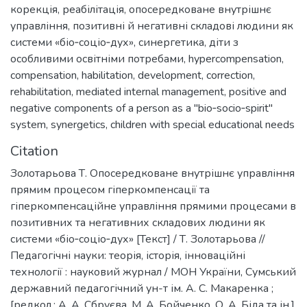
корекція
,
реабілітація
,
опосередковане внутрішнє
управління
,
позитивні й негативні складові людини як
системи «біо‐соціо‐дух»
,
синергетика
,
діти з
особливими освітніми потребами
,
hypercompensation
,
compensation
,
habilitation
,
development
,
correction
,
rehabilitation
,
mediated internal management
,
positive and
negative components of a person as a "bio‐socio‐spirit"
system
,
synergetics
,
children with special educational needs
Citation
Золотарьова Т. Опосередковане внутрішнє управління
прямим процесом гіперкомпенсації та
гіперкомпенсаційне управління прямими процесами в
позитивних та негативних складових людини як
системи «біо‐соціо‐дух» [Текст] / Т. Золотарьова //
Педагогічні науки: теорія, історія, інноваційні
технології : науковий журнал / МОН України, Сумський
державний педагогічний ун-т ім. А. С. Макаренка ;
[редкол.: А. А. Сбруєва, М. А. Бойченко, О. А. Біда та ін.].