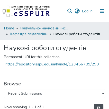
(current)
Log In
Communities
Home
Навчально-науковий інститут педагогіки і психології
&
Кафедра педагогіки
Наукові роботи студентів
Collections
Наукові роботи студентів
All of DSpace
Permanent URI for this collection
Statistics
https://repository.sspu.edu.ua/handle/123456789/293
Browse
Recent Submissions
Now showing
1 - 1 of 1