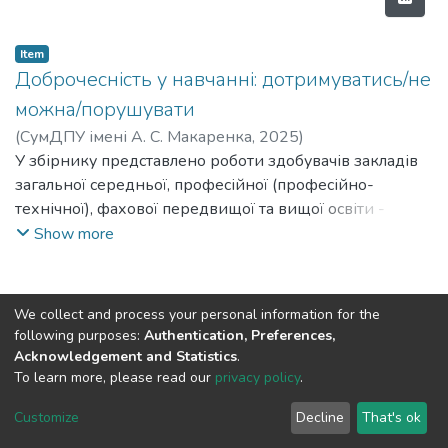
Item
Доброчесність у навчанні: дотримуватись/не
можна/порушувати
(
СумДПУ імені А. С. Макаренка
,
2025
)
У збірнику представлено роботи здобувачів закладів
загальної середньої, професійної (професійно-
технічної), фахової передвищої та вищої освіти -
учасників усеукраїнського конкурсу есе
Show more
«Доброчесність у навчанні: дотримуватись не можна
порушувати». Учасники пропонують власні рефлексії
стосовно дотримання академічної доброчесності,
We collect and process your personal information for the
академічної відповідальності етики й толерантності в
following purposes:
Authentication, Preferences,
освітньому просторі закладу.
Acknowledgement and Statistics
.
To learn more, please read our
privacy policy
.
DSpace software and SSPU named after A.S. Makarenko
copyright © 2002-2026
LYRASIS
Customize
Decline
That's ok
Cookie settings
Privacy policy
Send Feedback