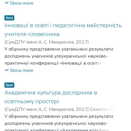
компонентах ключових і предметна компетентність.
Show more
Item
Інновації в освіті і педагогічна майстерність
учителя-словесника
(
СумДПУ імені А. С. Макаренка
,
2017
)
У збірнику представлено узагальнені результати
досліджень учасників усеукраїнської науково-
практичної конференції «Інновації в освіті і
педагогічна майстерність учителя-словесника».
Show more
Проблематика наукових розвідок: педагогічна
майстерність учителя у вимірах інноваційних підходів;
Item
режисура педагогічної дії учителя; сучасний урок в
Академічна культура дослідника в
умовах імплементації Концепції «Нова українська
освітньому просторі
школа»; евристичні технології у фаховій підготовці
(
СумДПУ імені А. С. Макаренка
,
2017
)
Семеног Олена
майбутнього вчителя; професійна комунікація у добу
Миколаївна
У збірнику представлено узагальнені результати
;
Semenoh Olena Mykolaivna
;
Semenikhina
цифрових технологій.
Olena Volodymyrivna
досліджень учасників усеукраїнської науково-
;
Семеніхіна Олена Володимирівна
Збірник рекомендовано для широкого кола фахівців,
практичної конференції «Академічна культура