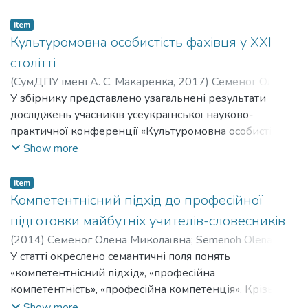
повного розкриття своїх потенційних можливостей
(професійних та особистісних якостей).
Item
Культуромовна особистість фахівця у ХХІ
столітті
(
СумДПУ імені А. С. Макаренка
,
2017
)
Семеног Олена
Миколаївна
У збірнику представлено узагальнені результати
;
Semenoh Olena Mykolaivna
досліджень учасників усеукраїнської науково-
практичної конференції «Культуромовна особистість
фахівця у ХХІ столітті». Проблематика наукових
Show more
розвідок: викладання української, іноземної мови,
гуманітаристики у вищих навчальних закладах в
Item
Україні і за кордоном на інноваційних засадах;
Компетентнісний підхід до професійної
обговорення актуальних проблем формування
підготовки майбутніх учителів-словесників
культуромовної особистості фахівця в умовах
(
2014
)
Семеног Олена Миколаївна
;
Semenoh Olena
неперервної освіти, ефективного використання в
Mykolaivna
У статті окреслено семантичні поля понять
освітньому процесі здобутків лінгвоперсонології,
«компетентнісний підхід», «професійна
електронної лінгводидактики, цифрової
компетентність», «професійна компетенція». Крізь
наративістики, професійного лідерства. Збірник
призму компетентнісного підходу з'ясовано змістове
Show more