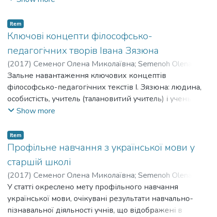
рекомендовано для широкого кола фахівців.
наповнення професійних компетенцій (лінгвістичної,
мовної, комунікативної, лінгвокультурної,
Item
лінгвокраїнознавчої, фольклорної, літературної,
Ключові концепти філософсько-
педагогічної, психологічної, методичної) та їх
педагогічних творів Івана Зязюна
реалізацію в навчально-пізнавальній підготовці
(
2017
)
Семеног Олена Миколаївна
;
Semenoh Olena
майбутніх учителів-словесників.
Mykolaivna
Зальне навантаження ключових концептів
філософсько-педагогічних текстів І. Зязюна: людина,
особистість, учитель (талановитий учитель) і учень
(талановитий учень), радість, краса, педагогічна дія,
Show more
інтелект, афект, воля, окреслимо особливості вияву
педагогічної майстерності у вимірах лінгвоаксіології
Item
Профільне навчання з української мови у
старшій школі
(
2017
)
Семеног Олена Миколаївна
;
Semenoh Olena
Mykolaivna
У статті окреслено мету профільного навчання
;
Мацько Любов Іванівна
;
Matsko Liubov
Ivanivna
української мови, очікувані результати навчально-
пізнавальної діяльності учнів, що відображені в