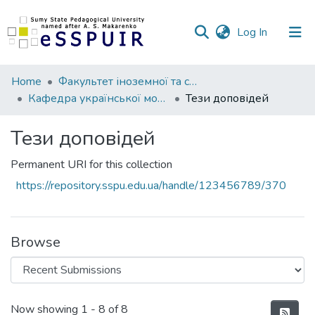
(current)
Log In
Communities
Home
Факультет іноземної та слов’янської філології
&
Кафедра української мови та літератури
Тези доповідей
Collections
Тези доповідей
All of DSpace
Permanent URI for this collection
Statistics
https://repository.sspu.edu.ua/handle/123456789/370
Browse
Recent Submissions
Now showing
1 - 8 of 8