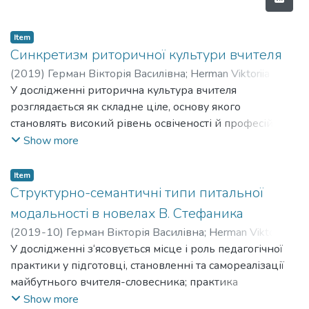
Item
Синкретизм риторичної культури вчителя
(
2019
)
Герман Вікторія Василівна
;
Herman Viktoriia
Vasylivna
У дослідженні риторична культура вчителя
розглядається як складне ціле, основу якого
становлять високий рівень освіченості й професійні
знання, культура мислення, мовлення і спілкування,
Show more
невербальна й зовнішня культури, талант, натхнення й
майстерність. Синкретизм риторичної культури
Item
вчителя становлять логічна, психологічна, мовленнєва
Структурно-семантичні типи питальної
й невербальна складові.
модальності в новелах В. Стефаника
(
2019-10
)
Герман Вікторія Василівна
;
Herman Viktoriia
Vasylivna
У дослідженні з‘ясовується місце і роль педагогічної
;
Громова Наталія Василівна
;
Hromova Nataliia
Vasylivna
практики у підготовці, становленні та самореалізації
майбутнього вчителя-словесника; практика
розглядається як внутрішня потреба особистості до
Show more