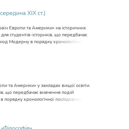
середина ХІХ ст.)
раїн Європи та Америки» на історичних
 для студентів-істориків, що передбачає
ріод Модерну в порядку хронологічної
 самостійної підготовки студентів.
ія».
пи та Америки» у закладах вищої освіти.
ів, що передбачає вивчення подій
в порядку хронологічної послідовності та з
ник як в рамках освітнього процесу, так і
 «Філософія»