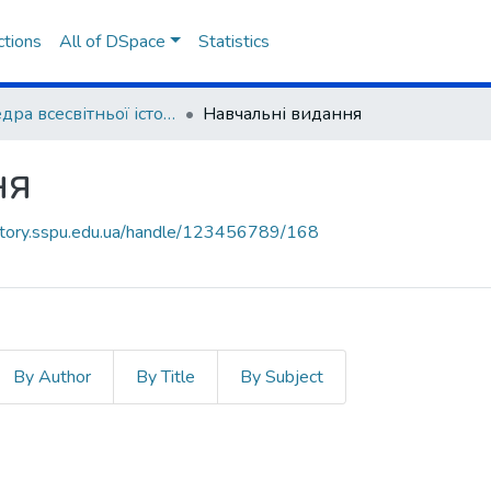
ctions
All of DSpace
Statistics
Кафедра всесвітньої історії, міжнародних відносин та методики навчання історичних дисциплін
Навчальні видання
ня
sitory.sspu.edu.ua/handle/123456789/168
By Author
By Title
By Subject