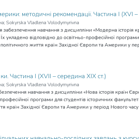
ерики: методичні рекомендації. Частина І (XVI – 
на
;
Sokyrska Vladlena Volodymyrivna
 забезпечення навчання з дисципліни «Модерна історія к
. Їх укладено відповідно до освітньо-професійної програми
 політичного життя країн Західної Європи та Америки у пе
використовувати його як в рамках освітнього процесу, так і
дентів закладів вищої освіти України зі спеціальністю «Істор
и. Частина І (XVIІ – середина ХІХ ст.)
на
;
Sokyrska Vladlena Volodymyrivna
езпечення навчання з дисципліни «Нова історія країн Євро
-професійної програми для студентів історичних факультет
тя країн Західної Європи та Америки у період Нового часу 
го оригінальна структура дозволяє використовувати посіб
дів вищої освіти України зі спеціальністю «Історія».
відуальних навчально-дослідних завдань з курсу