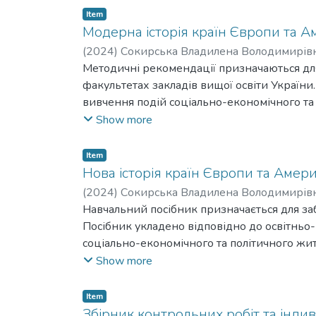
Item
Модерна історія країн Європи та Ам
(
2024
)
Сокирська Владилена Володимирів
Методичні рекомендації призначаються для
факультетах закладів вищої освіти України
вивчення подій соціально-економічного та
послідовності. Структура видання дозволяє 
Show more
Призначено для викладачів, аспірантів і сту
Item
Нова історія країн Європи та Америк
(
2024
)
Сокирська Владилена Володимирів
Навчальний посібник призначається для заб
Посібник укладено відповідно до освітньо
соціально-економічного та політичного жит
використанням країнознавчого принципу. Йо
Show more
самостійної підготовки студентів.
Для викладачів, аспірантів і студентів закла
Item
Збірник контрольних робіт та інди