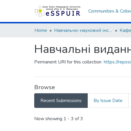
Communities & Colle
Home
Навчально-науковий інститут історії, права та міжнародних відносин
Навчальні видан
Permanent URI for this collection
https://repo
Browse
Recent Submissions
By Issue Date
Recent Submissions
Now showing
1 - 3 of 3