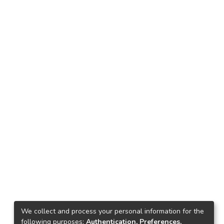
We collect and process your personal information for the
following purposes:
Authentication, Preferences,