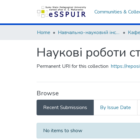
Communities & Colle
Home
Навчально-науковий інститут історії, права та міжнародних відносин
Наукові роботи с
Permanent URI for this collection
https://repo
Browse
Recent Submissions
By Issue Date
Recent Submissions
No items to show