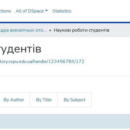
ctions
All of DSpace
Statistics
Кафедра всесвітньої історії, міжнародних відносин та методики навчання історичних дисциплін
Наукові роботи студентів
тудентів
sitory.sspu.edu.ua/handle/123456789/172
By Author
By Title
By Subject