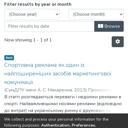
Browsing Тези доповідей by Issue Date
Filter results by year or month
Browse
Now showing
1 - 1 of 1
Item
Спортивна реклама як один із
найпоширеніших засобів маркетингової
комунікації
(
СумДПУ імені А. С. Макаренка
,
2013
)
Прокопова
Людмила Іванівна
В статті розглядаються переваги і недоліки реклами в
;
Prokopova Liudmyla Ivanivna
;
Гученко
Анна Богданівна
спорті. Найважливішими носіями реклами (відповідно
;
Huchenko Anna Bohdanivna
до витрат) на українському ринку є друковані засоби
масової інформації, телебачення, радіо.
Show more
We collect and process your personal information for the
following purposes:
Authentication, Preferences,