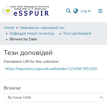
(current)
Log In
Communities
Home
Навчально-науковий інститут фізичної культури
&
Кафедра теорії та методики фізичної культури
Тези доповідей
Collections
Browse by Date
All of DSpace
Тези доповідей
Permanent URI for this collection
https://repository.sspu.edu.ua/handle/123456789/260
Browse