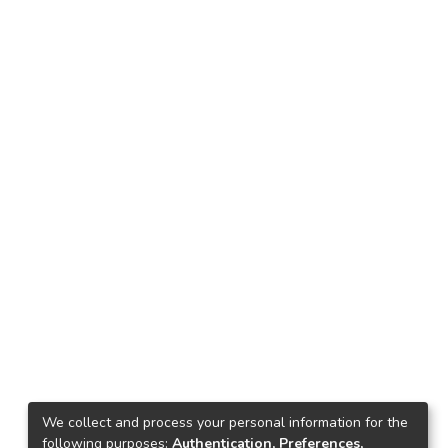
We collect and process your personal information for the
following purposes:
Authentication, Preferences,