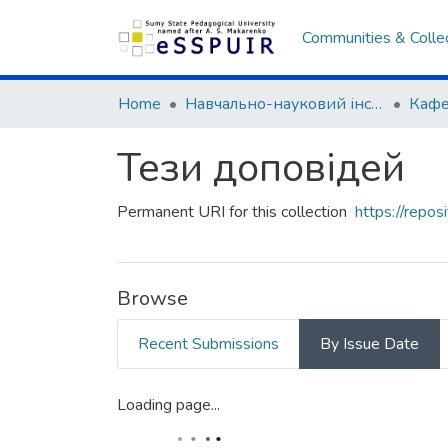
Communities & Colle
Home
Навчально-науковий інститут фізичної культури
Тези доповідей
Permanent URI for this collection
https://repo
Browse
Recent Submissions
By Issue Date
Loading page...