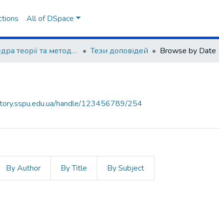
ctions
All of DSpace
Кафедра теорії та методики спорту
Тези доповідей
Browse by Date
sitory.sspu.edu.ua/handle/123456789/254
By Author
By Title
By Subject