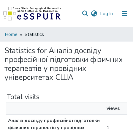
(current)
Log In
Communities
Home
Statistics
&
Collections
Statistics for Аналіз досвіду
професійної підготовки фізичних
All of DSpace
терапевтів у провідних
університетах США
Total visits
views
Аналіз досвіду професійної підготовки
фізичних терапевтів у провідних
1