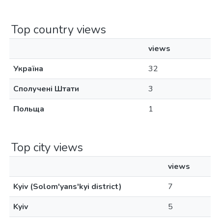
Top country views
views
Україна
32
Сполучені Штати
3
Польща
1
Top city views
views
Kyiv (Solom'yans'kyi district)
7
Kyiv
5