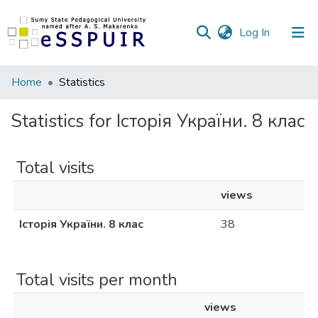
(current)
Log In
Communities
Home
Statistics
&
Collections
Statistics for Історія України. 8 клас
All of DSpace
Total visits
views
Історія України. 8 клас
38
Total visits per month
views