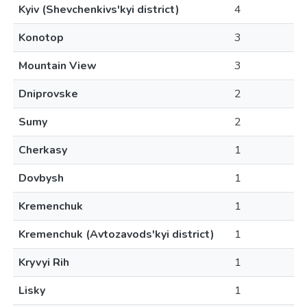
Kyiv (Shevchenkivs'kyi district)
4
Konotop
3
Mountain View
3
Dniprovske
2
Sumy
2
Cherkasy
1
Dovbysh
1
Kremenchuk
1
Kremenchuk (Avtozavods'kyi district)
1
Kryvyi Rih
1
Lisky
1