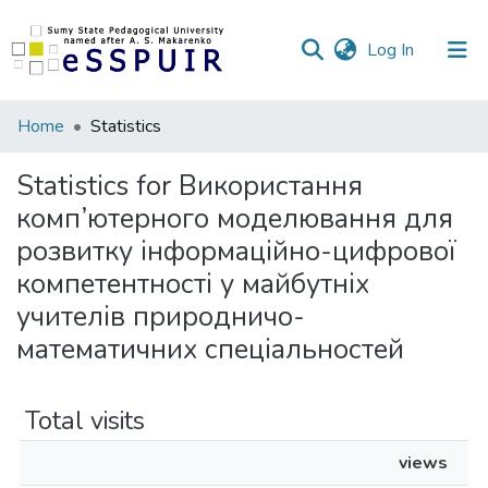
(current)
Log In
Communities
Home
Statistics
&
Collections
Statistics for Використання
комп’ютерного моделювання для
All of DSpace
розвитку інформаційно-цифрової
компетентності у майбутніх
учителів природничо-
математичних спеціальностей
Total visits
views