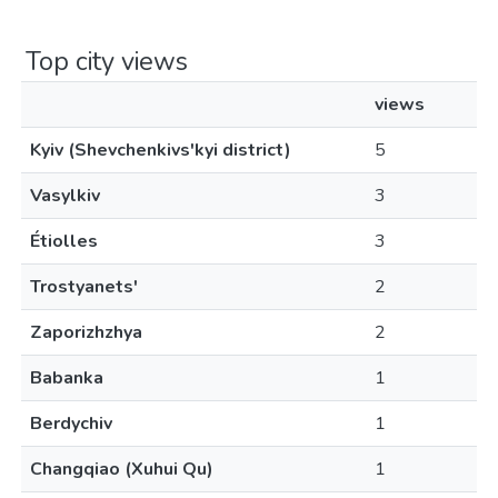
Top city views
views
Kyiv (Shevchenkivs'kyi district)
5
Vasylkiv
3
Étiolles
3
Trostyanets'
2
Zaporizhzhya
2
Babanka
1
Berdychiv
1
Changqiao (Xuhui Qu)
1