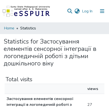
(current)
Log In
Communities
Home
Statistics
&
Collections
Statistics for Застосування
елементів сенсорної інтеграції в
All of DSpace
логопедичній роботі з дітьми
дошкільного віку
Total visits
views
Застосування елементів сенсорної
інтеграції в логопедичній роботі з
27