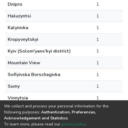
Dnipro
1
Haluzyntsi
1
Kalynivka
1
Kropyvnytskyi
1
Kyiv (Solom'yans'kyi district)
1
Mountain View
1
Sofiyivska Borschagivka
1
Sumy
1
Vinnytsia
1
We collect and process your personal information for the
following purposes:
Authentication, Preferences,
Acknowledgement and Statistics
.
To learn more, please read our
privacy policy
.
DSpace software and SSPU named after A.S. Makarenko