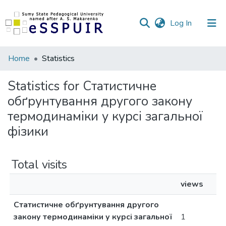
(current)
Log In
Communities
Home
Statistics
&
Collections
Statistics for Статистичне
обґрунтування другого закону
All of DSpace
термодинаміки у курсі загальної
фізики
Total visits
views
Статистичне обґрунтування другого
закону термодинаміки у курсі загальної
1