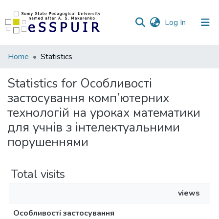
(current)
Log In
Communities
Home
Statistics
&
Collections
Statistics for Особливості
застосування комп’ютерних
All of DSpace
технологій на уроках математики
для учнів з інтелектуальними
порушеннями
Total visits
views
Особливості застосування