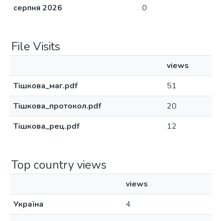
серпня 2026
0
File Visits
views
Тішкова_маг.pdf
51
Тішкова_протокол.pdf
20
Тішкова_рец.pdf
12
Top country views
views
Україна
4