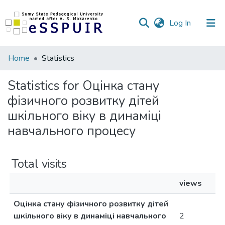
(current)
Log In
Communities
Home
Statistics
&
Collections
Statistics for Оцінка стану
фізичного розвитку дітей
All of DSpace
шкільного віку в динаміці
навчального процесу
Total visits
views
Оцінка стану фізичного розвитку дітей
шкільного віку в динаміці навчального
2