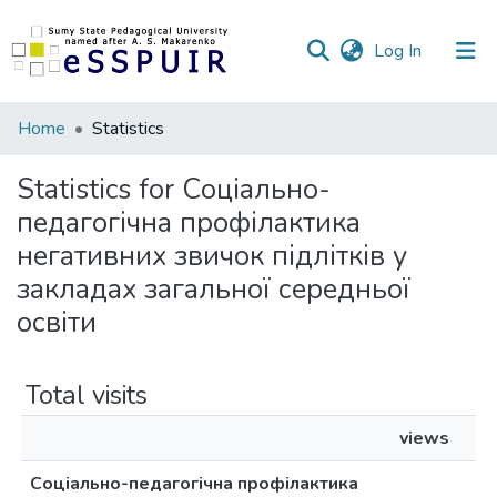
(current)
Log In
Communities
Home
Statistics
&
Collections
Statistics for Соціально-
педагогічна профілактика
All of DSpace
негативних звичок підлітків у
закладах загальної середньої
освіти
Total visits
views
Соціально-педагогічна профілактика